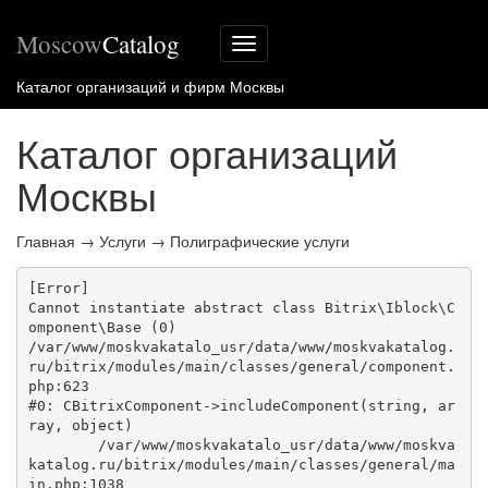
Moscow
Catalog
Меню
сайта
Каталог организаций и фирм Москвы
Каталог организаций
Москвы
Главная
→
Услуги
→
Полиграфические услуги
[Error] 

Cannot instantiate abstract class Bitrix\Iblock\C
omponent\Base (0)

/var/www/moskvakatalo_usr/data/www/moskvakatalog.
ru/bitrix/modules/main/classes/general/component.
php:623

#0: CBitrixComponent->includeComponent(string, ar
ray, object)

	/var/www/moskvakatalo_usr/data/www/moskva
katalog.ru/bitrix/modules/main/classes/general/ma
in.php:1038
