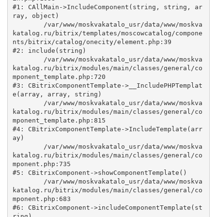
#1: CAllMain->IncludeComponent(string, string, ar
ray, object)

	/var/www/moskvakatalo_usr/data/www/moskva
katalog.ru/bitrix/templates/moscowcatalog/compone
nts/bitrix/catalog/onecity/element.php:39

#2: include(string)

	/var/www/moskvakatalo_usr/data/www/moskva
katalog.ru/bitrix/modules/main/classes/general/co
mponent_template.php:720

#3: CBitrixComponentTemplate->__IncludePHPTemplat
e(array, array, string)

	/var/www/moskvakatalo_usr/data/www/moskva
katalog.ru/bitrix/modules/main/classes/general/co
mponent_template.php:815

#4: CBitrixComponentTemplate->IncludeTemplate(arr
ay)

	/var/www/moskvakatalo_usr/data/www/moskva
katalog.ru/bitrix/modules/main/classes/general/co
mponent.php:735

#5: CBitrixComponent->showComponentTemplate()

	/var/www/moskvakatalo_usr/data/www/moskva
katalog.ru/bitrix/modules/main/classes/general/co
mponent.php:683

#6: CBitrixComponent->includeComponentTemplate(st
ring)
