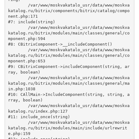
	/var/www/moskvakatalo_usr/data/www/moskva
katalog.ru/bitrix/components/bitrix/catalog/compo
nent.php:171

#7: include(string)

	/var/www/moskvakatalo_usr/data/www/moskva
katalog.ru/bitrix/modules/main/classes/general/co
mponent.php:594

#8: CBitrixComponent->__includeComponent()

	/var/www/moskvakatalo_usr/data/www/moskva
katalog.ru/bitrix/modules/main/classes/general/co
mponent.php:653

#9: CBitrixComponent->includeComponent(string, ar
ray, boolean)

	/var/www/moskvakatalo_usr/data/www/moskva
katalog.ru/bitrix/modules/main/classes/general/ma
in.php:1038

#10: CAllMain->IncludeComponent(string, string, a
rray, boolean)

	/var/www/moskvakatalo_usr/data/www/moskva
katalog.ru/index.php:127

#11: include_once(string)

	/var/www/moskvakatalo_usr/data/www/moskva
katalog.ru/bitrix/modules/main/include/urlrewrit
e.php:159
