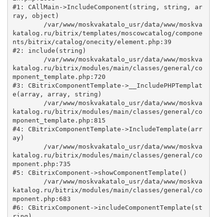
#1: CAllMain->IncludeComponent(string, string, ar
ray, object)

	/var/www/moskvakatalo_usr/data/www/moskva
katalog.ru/bitrix/templates/moscowcatalog/compone
nts/bitrix/catalog/onecity/element.php:39

#2: include(string)

	/var/www/moskvakatalo_usr/data/www/moskva
katalog.ru/bitrix/modules/main/classes/general/co
mponent_template.php:720

#3: CBitrixComponentTemplate->__IncludePHPTemplat
e(array, array, string)

	/var/www/moskvakatalo_usr/data/www/moskva
katalog.ru/bitrix/modules/main/classes/general/co
mponent_template.php:815

#4: CBitrixComponentTemplate->IncludeTemplate(arr
ay)

	/var/www/moskvakatalo_usr/data/www/moskva
katalog.ru/bitrix/modules/main/classes/general/co
mponent.php:735

#5: CBitrixComponent->showComponentTemplate()

	/var/www/moskvakatalo_usr/data/www/moskva
katalog.ru/bitrix/modules/main/classes/general/co
mponent.php:683

#6: CBitrixComponent->includeComponentTemplate(st
ring)
