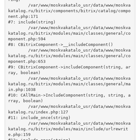
	/var/www/moskvakatalo_usr/data/www/moskva
katalog.ru/bitrix/components/bitrix/catalog/compo
nent.php:171

#7: include(string)

	/var/www/moskvakatalo_usr/data/www/moskva
katalog.ru/bitrix/modules/main/classes/general/co
mponent.php:594

#8: CBitrixComponent->__includeComponent()

	/var/www/moskvakatalo_usr/data/www/moskva
katalog.ru/bitrix/modules/main/classes/general/co
mponent.php:653

#9: CBitrixComponent->includeComponent(string, ar
ray, boolean)

	/var/www/moskvakatalo_usr/data/www/moskva
katalog.ru/bitrix/modules/main/classes/general/ma
in.php:1038

#10: CAllMain->IncludeComponent(string, string, a
rray, boolean)

	/var/www/moskvakatalo_usr/data/www/moskva
katalog.ru/index.php:127

#11: include_once(string)

	/var/www/moskvakatalo_usr/data/www/moskva
katalog.ru/bitrix/modules/main/include/urlrewrit
e.php:159
