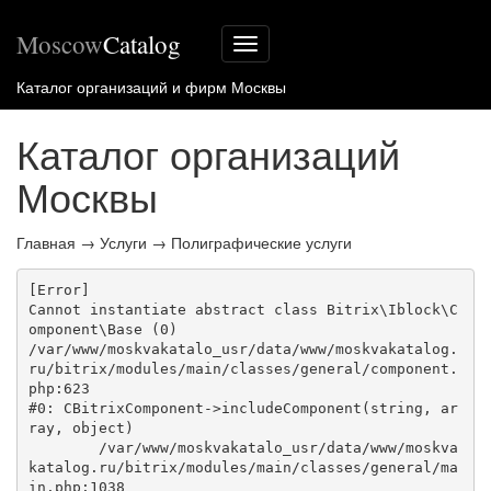
Moscow
Catalog
Меню
сайта
Каталог организаций и фирм Москвы
Каталог организаций
Москвы
Главная
→
Услуги
→
Полиграфические услуги
[Error] 

Cannot instantiate abstract class Bitrix\Iblock\C
omponent\Base (0)

/var/www/moskvakatalo_usr/data/www/moskvakatalog.
ru/bitrix/modules/main/classes/general/component.
php:623

#0: CBitrixComponent->includeComponent(string, ar
ray, object)

	/var/www/moskvakatalo_usr/data/www/moskva
katalog.ru/bitrix/modules/main/classes/general/ma
in.php:1038
