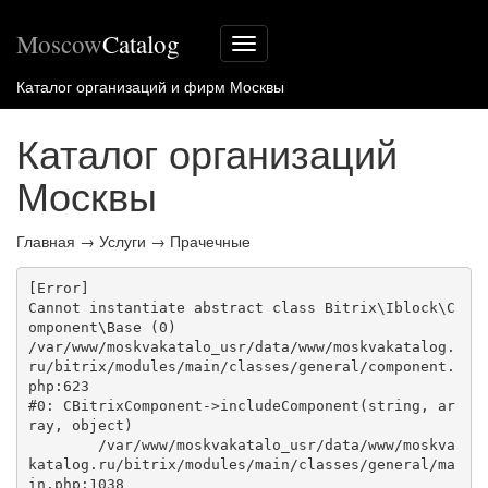
Moscow
Catalog
Меню
сайта
Каталог организаций и фирм Москвы
Каталог организаций
Москвы
Главная
→
Услуги
→
Прачечные
[Error] 

Cannot instantiate abstract class Bitrix\Iblock\C
omponent\Base (0)

/var/www/moskvakatalo_usr/data/www/moskvakatalog.
ru/bitrix/modules/main/classes/general/component.
php:623

#0: CBitrixComponent->includeComponent(string, ar
ray, object)

	/var/www/moskvakatalo_usr/data/www/moskva
katalog.ru/bitrix/modules/main/classes/general/ma
in.php:1038
