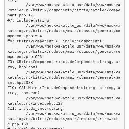
	/var/www/moskvakatalo_usr/data/www/moskva
katalog.ru/bitrix/components/bitrix/catalog/compo
nent.php:171

#7: include(string)

	/var/www/moskvakatalo_usr/data/www/moskva
katalog.ru/bitrix/modules/main/classes/general/co
mponent.php:594

#8: CBitrixComponent->__includeComponent()

	/var/www/moskvakatalo_usr/data/www/moskva
katalog.ru/bitrix/modules/main/classes/general/co
mponent.php:653

#9: CBitrixComponent->includeComponent(string, ar
ray, boolean)

	/var/www/moskvakatalo_usr/data/www/moskva
katalog.ru/bitrix/modules/main/classes/general/ma
in.php:1038

#10: CAllMain->IncludeComponent(string, string, a
rray, boolean)

	/var/www/moskvakatalo_usr/data/www/moskva
katalog.ru/index.php:127

#11: include_once(string)

	/var/www/moskvakatalo_usr/data/www/moskva
katalog.ru/bitrix/modules/main/include/urlrewrit
e.php:159
