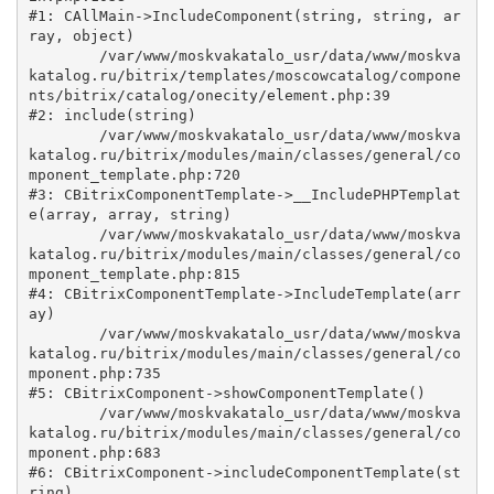
#1: CAllMain->IncludeComponent(string, string, ar
ray, object)

	/var/www/moskvakatalo_usr/data/www/moskva
katalog.ru/bitrix/templates/moscowcatalog/compone
nts/bitrix/catalog/onecity/element.php:39

#2: include(string)

	/var/www/moskvakatalo_usr/data/www/moskva
katalog.ru/bitrix/modules/main/classes/general/co
mponent_template.php:720

#3: CBitrixComponentTemplate->__IncludePHPTemplat
e(array, array, string)

	/var/www/moskvakatalo_usr/data/www/moskva
katalog.ru/bitrix/modules/main/classes/general/co
mponent_template.php:815

#4: CBitrixComponentTemplate->IncludeTemplate(arr
ay)

	/var/www/moskvakatalo_usr/data/www/moskva
katalog.ru/bitrix/modules/main/classes/general/co
mponent.php:735

#5: CBitrixComponent->showComponentTemplate()

	/var/www/moskvakatalo_usr/data/www/moskva
katalog.ru/bitrix/modules/main/classes/general/co
mponent.php:683

#6: CBitrixComponent->includeComponentTemplate(st
ring)
