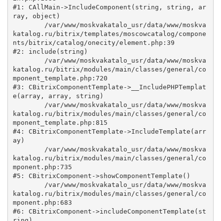
#1: CAllMain->IncludeComponent(string, string, ar
ray, object)

	/var/www/moskvakatalo_usr/data/www/moskva
katalog.ru/bitrix/templates/moscowcatalog/compone
nts/bitrix/catalog/onecity/element.php:39

#2: include(string)

	/var/www/moskvakatalo_usr/data/www/moskva
katalog.ru/bitrix/modules/main/classes/general/co
mponent_template.php:720

#3: CBitrixComponentTemplate->__IncludePHPTemplat
e(array, array, string)

	/var/www/moskvakatalo_usr/data/www/moskva
katalog.ru/bitrix/modules/main/classes/general/co
mponent_template.php:815

#4: CBitrixComponentTemplate->IncludeTemplate(arr
ay)

	/var/www/moskvakatalo_usr/data/www/moskva
katalog.ru/bitrix/modules/main/classes/general/co
mponent.php:735

#5: CBitrixComponent->showComponentTemplate()

	/var/www/moskvakatalo_usr/data/www/moskva
katalog.ru/bitrix/modules/main/classes/general/co
mponent.php:683

#6: CBitrixComponent->includeComponentTemplate(st
ring)
