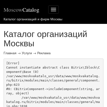
Moscow
Catalog
Меню
сайта
Каталог организаций и фирм Москвы
Каталог организаций
Москвы
Главная
→
Услуги
→
Реклама
[Error] 

Cannot instantiate abstract class Bitrix\Iblock\C
omponent\Base (0)

/var/www/moskvakatalo_usr/data/www/moskvakatalog.
ru/bitrix/modules/main/classes/general/component.
php:623

#0: CBitrixComponent->includeComponent(string, ar
ray, object)

	/var/www/moskvakatalo_usr/data/www/moskva
katalog.ru/bitrix/modules/main/classes/general/ma
in.php:1038
