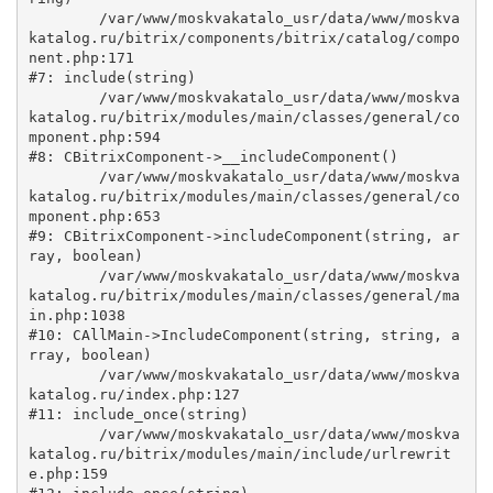
	/var/www/moskvakatalo_usr/data/www/moskva
katalog.ru/bitrix/components/bitrix/catalog/compo
nent.php:171

#7: include(string)

	/var/www/moskvakatalo_usr/data/www/moskva
katalog.ru/bitrix/modules/main/classes/general/co
mponent.php:594

#8: CBitrixComponent->__includeComponent()

	/var/www/moskvakatalo_usr/data/www/moskva
katalog.ru/bitrix/modules/main/classes/general/co
mponent.php:653

#9: CBitrixComponent->includeComponent(string, ar
ray, boolean)

	/var/www/moskvakatalo_usr/data/www/moskva
katalog.ru/bitrix/modules/main/classes/general/ma
in.php:1038

#10: CAllMain->IncludeComponent(string, string, a
rray, boolean)

	/var/www/moskvakatalo_usr/data/www/moskva
katalog.ru/index.php:127

#11: include_once(string)

	/var/www/moskvakatalo_usr/data/www/moskva
katalog.ru/bitrix/modules/main/include/urlrewrit
e.php:159
