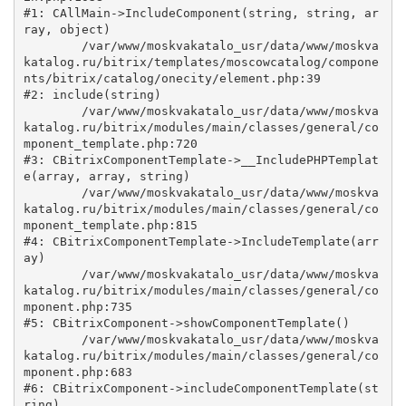
#1: CAllMain->IncludeComponent(string, string, ar
ray, object)

	/var/www/moskvakatalo_usr/data/www/moskva
katalog.ru/bitrix/templates/moscowcatalog/compone
nts/bitrix/catalog/onecity/element.php:39

#2: include(string)

	/var/www/moskvakatalo_usr/data/www/moskva
katalog.ru/bitrix/modules/main/classes/general/co
mponent_template.php:720

#3: CBitrixComponentTemplate->__IncludePHPTemplat
e(array, array, string)

	/var/www/moskvakatalo_usr/data/www/moskva
katalog.ru/bitrix/modules/main/classes/general/co
mponent_template.php:815

#4: CBitrixComponentTemplate->IncludeTemplate(arr
ay)

	/var/www/moskvakatalo_usr/data/www/moskva
katalog.ru/bitrix/modules/main/classes/general/co
mponent.php:735

#5: CBitrixComponent->showComponentTemplate()

	/var/www/moskvakatalo_usr/data/www/moskva
katalog.ru/bitrix/modules/main/classes/general/co
mponent.php:683

#6: CBitrixComponent->includeComponentTemplate(st
ring)
