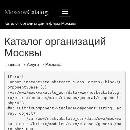
Moscow
Catalog
Меню
сайта
Каталог организаций и фирм Москвы
Каталог организаций
Москвы
Главная
→
Услуги
→
Реклама
[Error] 

Cannot instantiate abstract class Bitrix\Iblock\C
omponent\Base (0)

/var/www/moskvakatalo_usr/data/www/moskvakatalog.
ru/bitrix/modules/main/classes/general/component.
php:623

#0: CBitrixComponent->includeComponent(string, ar
ray, object)

	/var/www/moskvakatalo_usr/data/www/moskva
katalog.ru/bitrix/modules/main/classes/general/ma
in.php:1038
