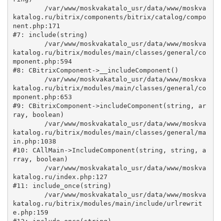
	/var/www/moskvakatalo_usr/data/www/moskva
katalog.ru/bitrix/components/bitrix/catalog/compo
nent.php:171

#7: include(string)

	/var/www/moskvakatalo_usr/data/www/moskva
katalog.ru/bitrix/modules/main/classes/general/co
mponent.php:594

#8: CBitrixComponent->__includeComponent()

	/var/www/moskvakatalo_usr/data/www/moskva
katalog.ru/bitrix/modules/main/classes/general/co
mponent.php:653

#9: CBitrixComponent->includeComponent(string, ar
ray, boolean)

	/var/www/moskvakatalo_usr/data/www/moskva
katalog.ru/bitrix/modules/main/classes/general/ma
in.php:1038

#10: CAllMain->IncludeComponent(string, string, a
rray, boolean)

	/var/www/moskvakatalo_usr/data/www/moskva
katalog.ru/index.php:127

#11: include_once(string)

	/var/www/moskvakatalo_usr/data/www/moskva
katalog.ru/bitrix/modules/main/include/urlrewrit
e.php:159
