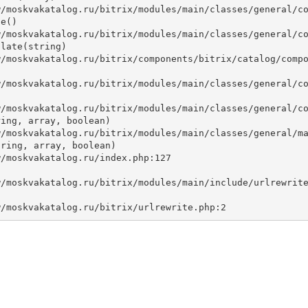
e()

late(string)



ing, array, boolean)

ring, array, boolean)
