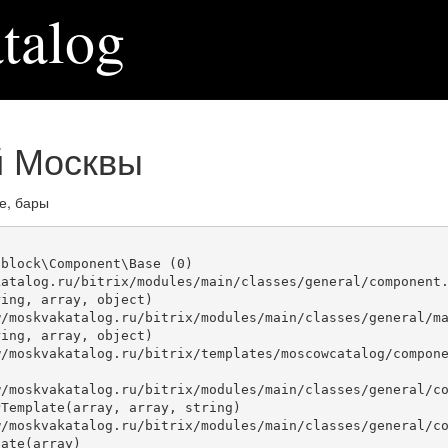
talog
й Москвы
е, бары
block\Component\Base (0)

atalog.ru/bitrix/modules/main/classes/general/component.
ing, array, object)

ing, array, object)

Template(array, array, string)

ate(array)
