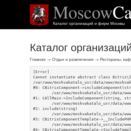
Moscow
Ca
Каталог организаций и фирм Москвы
Каталог организаци
Главная
→
Отдых и развлечения
→
Рестораны, каф
[Error] 

Cannot instantiate abstract class Bitrix\I
/var/www/moskvakatalo_usr/data/www/moskvak
#0: CBitrixComponent->includeComponent(str
	/var/www/moskvakatalo_usr/data/www/moskvakatalog.ru/bitrix/modules/main/classes/general/main.php:1038

#1: CAllMain->IncludeComponent(string, str
	/var/www/moskvakatalo_usr/data/www/moskvakatalog.ru/bitrix/templates/moscowcatalog/components/bitrix/catalog/onecity/element.php:39

#2: include(string)

	/var/www/moskvakatalo_usr/data/www/moskvakatalog.ru/bitrix/modules/main/classes/general/component_template.php:720

#3: CBitrixComponentTemplate->__IncludePHP
	/var/www/moskvakatalo_usr/data/www/moskvakatalog.ru/bitrix/modules/main/classes/general/component_template.php:815

#4: CBitrixComponentTemplate->IncludeTempl