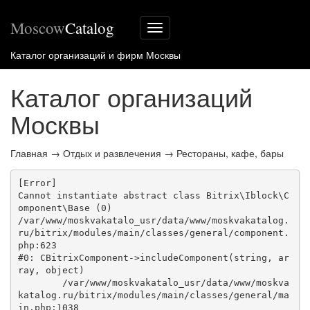
Moscow
Catalog
Меню
сайта
Каталог организаций и фирм Москвы
Каталог организаций
Москвы
Главная
→
Отдых и развлечения
→
Рестораны, кафе, бары
[Error] 

Cannot instantiate abstract class Bitrix\Iblock\C
omponent\Base (0)

/var/www/moskvakatalo_usr/data/www/moskvakatalog.
ru/bitrix/modules/main/classes/general/component.
php:623

#0: CBitrixComponent->includeComponent(string, ar
ray, object)

	/var/www/moskvakatalo_usr/data/www/moskva
katalog.ru/bitrix/modules/main/classes/general/ma
in.php:1038
