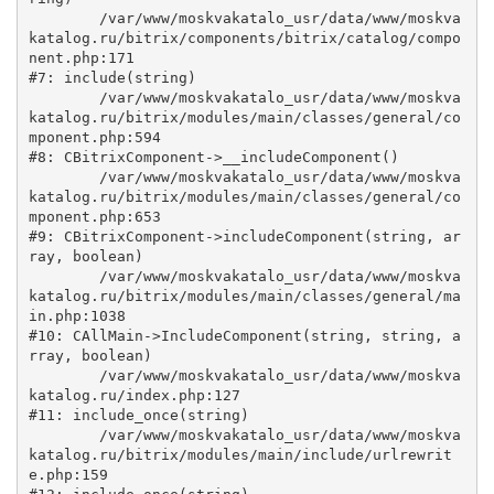
	/var/www/moskvakatalo_usr/data/www/moskva
katalog.ru/bitrix/components/bitrix/catalog/compo
nent.php:171

#7: include(string)

	/var/www/moskvakatalo_usr/data/www/moskva
katalog.ru/bitrix/modules/main/classes/general/co
mponent.php:594

#8: CBitrixComponent->__includeComponent()

	/var/www/moskvakatalo_usr/data/www/moskva
katalog.ru/bitrix/modules/main/classes/general/co
mponent.php:653

#9: CBitrixComponent->includeComponent(string, ar
ray, boolean)

	/var/www/moskvakatalo_usr/data/www/moskva
katalog.ru/bitrix/modules/main/classes/general/ma
in.php:1038

#10: CAllMain->IncludeComponent(string, string, a
rray, boolean)

	/var/www/moskvakatalo_usr/data/www/moskva
katalog.ru/index.php:127

#11: include_once(string)

	/var/www/moskvakatalo_usr/data/www/moskva
katalog.ru/bitrix/modules/main/include/urlrewrit
e.php:159
