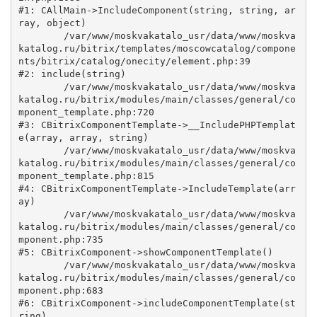
#1: CAllMain->IncludeComponent(string, string, ar
ray, object)

	/var/www/moskvakatalo_usr/data/www/moskva
katalog.ru/bitrix/templates/moscowcatalog/compone
nts/bitrix/catalog/onecity/element.php:39

#2: include(string)

	/var/www/moskvakatalo_usr/data/www/moskva
katalog.ru/bitrix/modules/main/classes/general/co
mponent_template.php:720

#3: CBitrixComponentTemplate->__IncludePHPTemplat
e(array, array, string)

	/var/www/moskvakatalo_usr/data/www/moskva
katalog.ru/bitrix/modules/main/classes/general/co
mponent_template.php:815

#4: CBitrixComponentTemplate->IncludeTemplate(arr
ay)

	/var/www/moskvakatalo_usr/data/www/moskva
katalog.ru/bitrix/modules/main/classes/general/co
mponent.php:735

#5: CBitrixComponent->showComponentTemplate()

	/var/www/moskvakatalo_usr/data/www/moskva
katalog.ru/bitrix/modules/main/classes/general/co
mponent.php:683

#6: CBitrixComponent->includeComponentTemplate(st
ring)
