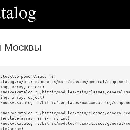
talog
й Москвы
block\Component\Base (0)

atalog.ru/bitrix/modules/main/classes/general/component.
ing, array, object)

ing, array, object)

Template(array, array, string)

ate(array)
