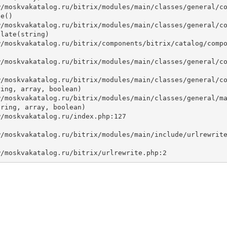
e()

late(string)



ing, array, boolean)

ring, array, boolean)
