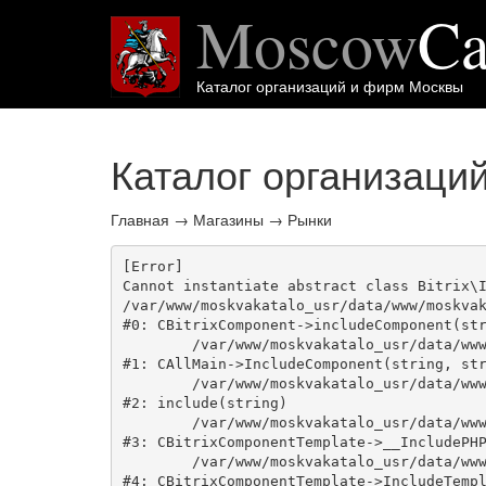
Moscow
Ca
Каталог организаций и фирм Москвы
Каталог организаци
Главная
→
Магазины
→
Рынки
[Error] 

Cannot instantiate abstract class Bitrix\I
/var/www/moskvakatalo_usr/data/www/moskvak
#0: CBitrixComponent->includeComponent(str
	/var/www/moskvakatalo_usr/data/www/moskvakatalog.ru/bitrix/modules/main/classes/general/main.php:1038

#1: CAllMain->IncludeComponent(string, str
	/var/www/moskvakatalo_usr/data/www/moskvakatalog.ru/bitrix/templates/moscowcatalog/components/bitrix/catalog/onecity/element.php:39

#2: include(string)

	/var/www/moskvakatalo_usr/data/www/moskvakatalog.ru/bitrix/modules/main/classes/general/component_template.php:720

#3: CBitrixComponentTemplate->__IncludePHP
	/var/www/moskvakatalo_usr/data/www/moskvakatalog.ru/bitrix/modules/main/classes/general/component_template.php:815

#4: CBitrixComponentTemplate->IncludeTempl