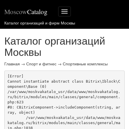
Moscow
Catalog
Меню
сайта
Каталог организаций и фирм Москвы
Каталог организаций
Москвы
Главная
→
Спорт и фитнес
→
Спортивные комплексы
[Error] 

Cannot instantiate abstract class Bitrix\Iblock\C
omponent\Base (0)

/var/www/moskvakatalo_usr/data/www/moskvakatalog.
ru/bitrix/modules/main/classes/general/component.
php:623

#0: CBitrixComponent->includeComponent(string, ar
ray, object)

	/var/www/moskvakatalo_usr/data/www/moskva
katalog.ru/bitrix/modules/main/classes/general/ma
in.php:1038
