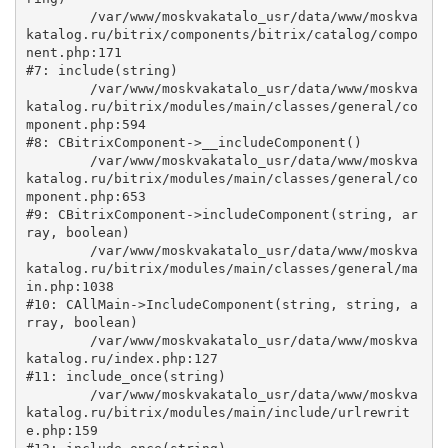
	/var/www/moskvakatalo_usr/data/www/moskva
katalog.ru/bitrix/components/bitrix/catalog/compo
nent.php:171

#7: include(string)

	/var/www/moskvakatalo_usr/data/www/moskva
katalog.ru/bitrix/modules/main/classes/general/co
mponent.php:594

#8: CBitrixComponent->__includeComponent()

	/var/www/moskvakatalo_usr/data/www/moskva
katalog.ru/bitrix/modules/main/classes/general/co
mponent.php:653

#9: CBitrixComponent->includeComponent(string, ar
ray, boolean)

	/var/www/moskvakatalo_usr/data/www/moskva
katalog.ru/bitrix/modules/main/classes/general/ma
in.php:1038

#10: CAllMain->IncludeComponent(string, string, a
rray, boolean)

	/var/www/moskvakatalo_usr/data/www/moskva
katalog.ru/index.php:127

#11: include_once(string)

	/var/www/moskvakatalo_usr/data/www/moskva
katalog.ru/bitrix/modules/main/include/urlrewrit
e.php:159
