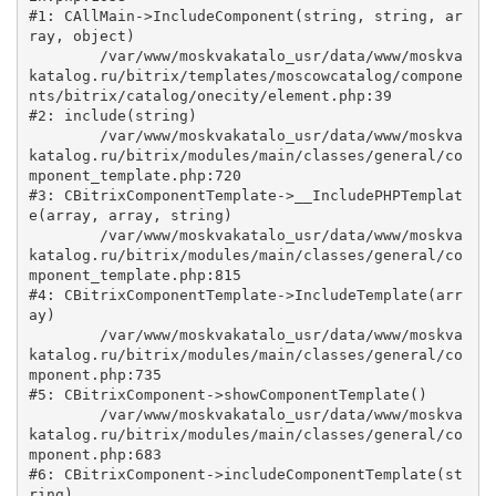
#1: CAllMain->IncludeComponent(string, string, ar
ray, object)

	/var/www/moskvakatalo_usr/data/www/moskva
katalog.ru/bitrix/templates/moscowcatalog/compone
nts/bitrix/catalog/onecity/element.php:39

#2: include(string)

	/var/www/moskvakatalo_usr/data/www/moskva
katalog.ru/bitrix/modules/main/classes/general/co
mponent_template.php:720

#3: CBitrixComponentTemplate->__IncludePHPTemplat
e(array, array, string)

	/var/www/moskvakatalo_usr/data/www/moskva
katalog.ru/bitrix/modules/main/classes/general/co
mponent_template.php:815

#4: CBitrixComponentTemplate->IncludeTemplate(arr
ay)

	/var/www/moskvakatalo_usr/data/www/moskva
katalog.ru/bitrix/modules/main/classes/general/co
mponent.php:735

#5: CBitrixComponent->showComponentTemplate()

	/var/www/moskvakatalo_usr/data/www/moskva
katalog.ru/bitrix/modules/main/classes/general/co
mponent.php:683

#6: CBitrixComponent->includeComponentTemplate(st
ring)
