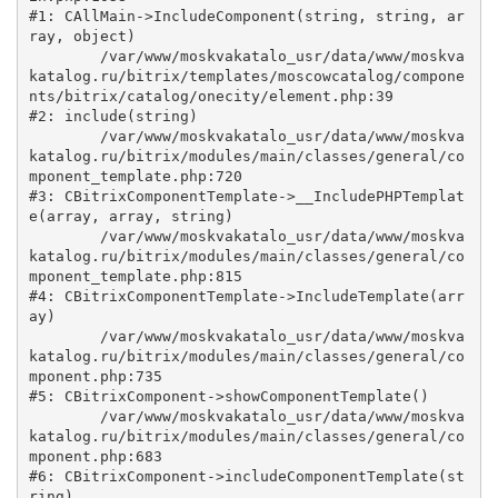
#1: CAllMain->IncludeComponent(string, string, ar
ray, object)

	/var/www/moskvakatalo_usr/data/www/moskva
katalog.ru/bitrix/templates/moscowcatalog/compone
nts/bitrix/catalog/onecity/element.php:39

#2: include(string)

	/var/www/moskvakatalo_usr/data/www/moskva
katalog.ru/bitrix/modules/main/classes/general/co
mponent_template.php:720

#3: CBitrixComponentTemplate->__IncludePHPTemplat
e(array, array, string)

	/var/www/moskvakatalo_usr/data/www/moskva
katalog.ru/bitrix/modules/main/classes/general/co
mponent_template.php:815

#4: CBitrixComponentTemplate->IncludeTemplate(arr
ay)

	/var/www/moskvakatalo_usr/data/www/moskva
katalog.ru/bitrix/modules/main/classes/general/co
mponent.php:735

#5: CBitrixComponent->showComponentTemplate()

	/var/www/moskvakatalo_usr/data/www/moskva
katalog.ru/bitrix/modules/main/classes/general/co
mponent.php:683

#6: CBitrixComponent->includeComponentTemplate(st
ring)
