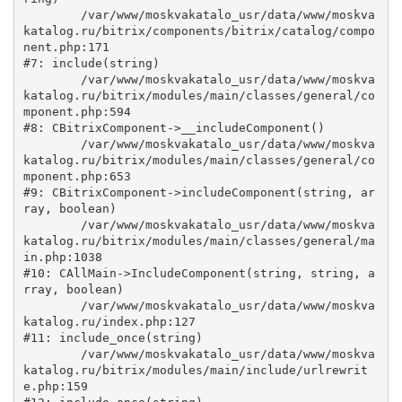
	/var/www/moskvakatalo_usr/data/www/moskva
katalog.ru/bitrix/components/bitrix/catalog/compo
nent.php:171

#7: include(string)

	/var/www/moskvakatalo_usr/data/www/moskva
katalog.ru/bitrix/modules/main/classes/general/co
mponent.php:594

#8: CBitrixComponent->__includeComponent()

	/var/www/moskvakatalo_usr/data/www/moskva
katalog.ru/bitrix/modules/main/classes/general/co
mponent.php:653

#9: CBitrixComponent->includeComponent(string, ar
ray, boolean)

	/var/www/moskvakatalo_usr/data/www/moskva
katalog.ru/bitrix/modules/main/classes/general/ma
in.php:1038

#10: CAllMain->IncludeComponent(string, string, a
rray, boolean)

	/var/www/moskvakatalo_usr/data/www/moskva
katalog.ru/index.php:127

#11: include_once(string)

	/var/www/moskvakatalo_usr/data/www/moskva
katalog.ru/bitrix/modules/main/include/urlrewrit
e.php:159
