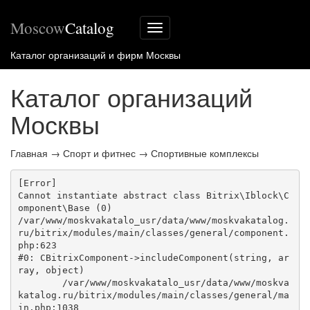
Moscow
Catalog
Меню
сайта
Каталог организаций и фирм Москвы
Каталог организаций
Москвы
Главная
→
Спорт и фитнес
→
Спортивные комплексы
[Error] 

Cannot instantiate abstract class Bitrix\Iblock\C
omponent\Base (0)

/var/www/moskvakatalo_usr/data/www/moskvakatalog.
ru/bitrix/modules/main/classes/general/component.
php:623

#0: CBitrixComponent->includeComponent(string, ar
ray, object)

	/var/www/moskvakatalo_usr/data/www/moskva
katalog.ru/bitrix/modules/main/classes/general/ma
in.php:1038
