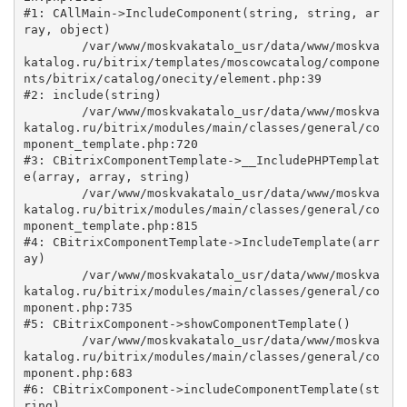
#1: CAllMain->IncludeComponent(string, string, ar
ray, object)

	/var/www/moskvakatalo_usr/data/www/moskva
katalog.ru/bitrix/templates/moscowcatalog/compone
nts/bitrix/catalog/onecity/element.php:39

#2: include(string)

	/var/www/moskvakatalo_usr/data/www/moskva
katalog.ru/bitrix/modules/main/classes/general/co
mponent_template.php:720

#3: CBitrixComponentTemplate->__IncludePHPTemplat
e(array, array, string)

	/var/www/moskvakatalo_usr/data/www/moskva
katalog.ru/bitrix/modules/main/classes/general/co
mponent_template.php:815

#4: CBitrixComponentTemplate->IncludeTemplate(arr
ay)

	/var/www/moskvakatalo_usr/data/www/moskva
katalog.ru/bitrix/modules/main/classes/general/co
mponent.php:735

#5: CBitrixComponent->showComponentTemplate()

	/var/www/moskvakatalo_usr/data/www/moskva
katalog.ru/bitrix/modules/main/classes/general/co
mponent.php:683

#6: CBitrixComponent->includeComponentTemplate(st
ring)
