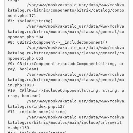
	/var/www/moskvakatalo_usr/data/www/moskva
katalog.ru/bitrix/components/bitrix/catalog/compo
nent.php:171

#7: include(string)

	/var/www/moskvakatalo_usr/data/www/moskva
katalog.ru/bitrix/modules/main/classes/general/co
mponent.php:594

#8: CBitrixComponent->__includeComponent()

	/var/www/moskvakatalo_usr/data/www/moskva
katalog.ru/bitrix/modules/main/classes/general/co
mponent.php:653

#9: CBitrixComponent->includeComponent(string, ar
ray, boolean)

	/var/www/moskvakatalo_usr/data/www/moskva
katalog.ru/bitrix/modules/main/classes/general/ma
in.php:1038

#10: CAllMain->IncludeComponent(string, string, a
rray, boolean)

	/var/www/moskvakatalo_usr/data/www/moskva
katalog.ru/index.php:127

#11: include_once(string)

	/var/www/moskvakatalo_usr/data/www/moskva
katalog.ru/bitrix/modules/main/include/urlrewrit
e.php:159
