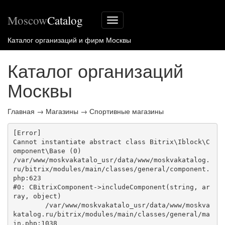
Moscow
Catalog
Меню
сайта
Каталог организаций и фирм Москвы
Каталог организаций
Москвы
Главная
→
Магазины
→
Спортивные магазины
[Error] 

Cannot instantiate abstract class Bitrix\Iblock\C
omponent\Base (0)

/var/www/moskvakatalo_usr/data/www/moskvakatalog.
ru/bitrix/modules/main/classes/general/component.
php:623

#0: CBitrixComponent->includeComponent(string, ar
ray, object)

	/var/www/moskvakatalo_usr/data/www/moskva
katalog.ru/bitrix/modules/main/classes/general/ma
in.php:1038
