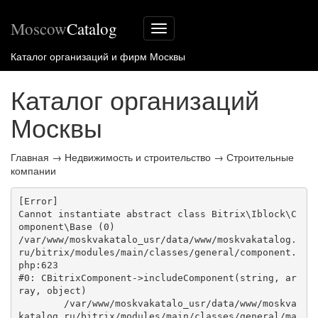
Moscow
Catalog
Меню
сайта
Каталог организаций и фирм Москвы
Каталог организаций
Москвы
Главная
→
Недвижимость и строительство
→
Строительные
компании
[Error] 

Cannot instantiate abstract class Bitrix\Iblock\C
omponent\Base (0)

/var/www/moskvakatalo_usr/data/www/moskvakatalog.
ru/bitrix/modules/main/classes/general/component.
php:623

#0: CBitrixComponent->includeComponent(string, ar
ray, object)

	/var/www/moskvakatalo_usr/data/www/moskva
katalog.ru/bitrix/modules/main/classes/general/ma