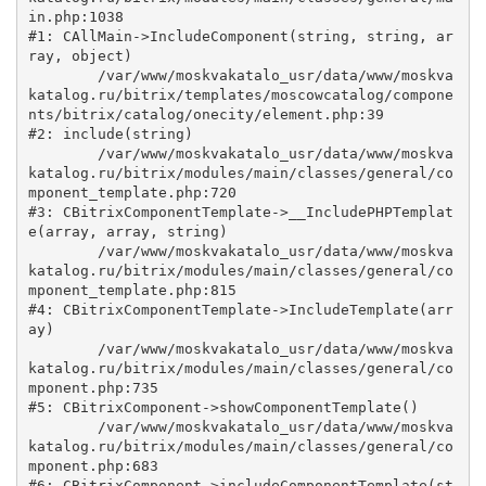
in.php:1038

#1: CAllMain->IncludeComponent(string, string, ar
ray, object)

	/var/www/moskvakatalo_usr/data/www/moskva
katalog.ru/bitrix/templates/moscowcatalog/compone
nts/bitrix/catalog/onecity/element.php:39

#2: include(string)

	/var/www/moskvakatalo_usr/data/www/moskva
katalog.ru/bitrix/modules/main/classes/general/co
mponent_template.php:720

#3: CBitrixComponentTemplate->__IncludePHPTemplat
e(array, array, string)

	/var/www/moskvakatalo_usr/data/www/moskva
katalog.ru/bitrix/modules/main/classes/general/co
mponent_template.php:815

#4: CBitrixComponentTemplate->IncludeTemplate(arr
ay)

	/var/www/moskvakatalo_usr/data/www/moskva
katalog.ru/bitrix/modules/main/classes/general/co
mponent.php:735

#5: CBitrixComponent->showComponentTemplate()

	/var/www/moskvakatalo_usr/data/www/moskva
katalog.ru/bitrix/modules/main/classes/general/co
mponent.php:683

#6: CBitrixComponent->includeComponentTemplate(st