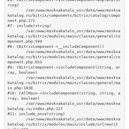
ring)

	/var/www/moskvakatalo_usr/data/www/moskva
katalog.ru/bitrix/components/bitrix/catalog/compo
nent.php:171

#7: include(string)

	/var/www/moskvakatalo_usr/data/www/moskva
katalog.ru/bitrix/modules/main/classes/general/co
mponent.php:594

#8: CBitrixComponent->__includeComponent()

	/var/www/moskvakatalo_usr/data/www/moskva
katalog.ru/bitrix/modules/main/classes/general/co
mponent.php:653

#9: CBitrixComponent->includeComponent(string, ar
ray, boolean)

	/var/www/moskvakatalo_usr/data/www/moskva
katalog.ru/bitrix/modules/main/classes/general/ma
in.php:1038

#10: CAllMain->IncludeComponent(string, string, a
rray, boolean)

	/var/www/moskvakatalo_usr/data/www/moskva
katalog.ru/index.php:127

#11: include_once(string)

	/var/www/moskvakatalo_usr/data/www/moskva
katalog.ru/bitrix/modules/main/include/urlrewrit