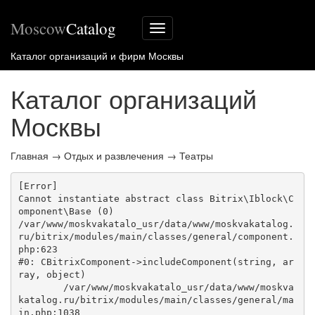
Moscow
Catalog
Меню
сайта
Каталог организаций и фирм Москвы
Каталог организаций
Москвы
Главная
→
Отдых и развлечения
→
Театры
[Error] 

Cannot instantiate abstract class Bitrix\Iblock\C
omponent\Base (0)

/var/www/moskvakatalo_usr/data/www/moskvakatalog.
ru/bitrix/modules/main/classes/general/component.
php:623

#0: CBitrixComponent->includeComponent(string, ar
ray, object)

	/var/www/moskvakatalo_usr/data/www/moskva
katalog.ru/bitrix/modules/main/classes/general/ma
in.php:1038
