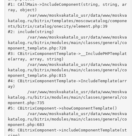
#1: CAllMain->IncludeComponent(string, string, ar
ray, object)

	/var/www/moskvakatalo_usr/data/www/moskva
katalog.ru/bitrix/templates/moscowcatalog/compone
nts/bitrix/catalog/onecity/element.php:39

#2: include(string)

	/var/www/moskvakatalo_usr/data/www/moskva
katalog.ru/bitrix/modules/main/classes/general/co
mponent_template.php:720

#3: CBitrixComponentTemplate->__IncludePHPTemplat
e(array, array, string)

	/var/www/moskvakatalo_usr/data/www/moskva
katalog.ru/bitrix/modules/main/classes/general/co
mponent_template.php:815

#4: CBitrixComponentTemplate->IncludeTemplate(arr
ay)

	/var/www/moskvakatalo_usr/data/www/moskva
katalog.ru/bitrix/modules/main/classes/general/co
mponent.php:735

#5: CBitrixComponent->showComponentTemplate()

	/var/www/moskvakatalo_usr/data/www/moskva
katalog.ru/bitrix/modules/main/classes/general/co
mponent.php:683

#6: CBitrixComponent->includeComponentTemplate(st
ring)
