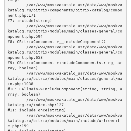
	/var/www/moskvakatalo_usr/data/www/moskva
katalog.ru/bitrix/components/bitrix/catalog/compo
nent.php:171

#7: include(string)

	/var/www/moskvakatalo_usr/data/www/moskva
katalog.ru/bitrix/modules/main/classes/general/co
mponent.php:594

#8: CBitrixComponent->__includeComponent()

	/var/www/moskvakatalo_usr/data/www/moskva
katalog.ru/bitrix/modules/main/classes/general/co
mponent.php:653

#9: CBitrixComponent->includeComponent(string, ar
ray, boolean)

	/var/www/moskvakatalo_usr/data/www/moskva
katalog.ru/bitrix/modules/main/classes/general/ma
in.php:1038

#10: CAllMain->IncludeComponent(string, string, a
rray, boolean)

	/var/www/moskvakatalo_usr/data/www/moskva
katalog.ru/index.php:127

#11: include_once(string)

	/var/www/moskvakatalo_usr/data/www/moskva
katalog.ru/bitrix/modules/main/include/urlrewrit
e.php:159
