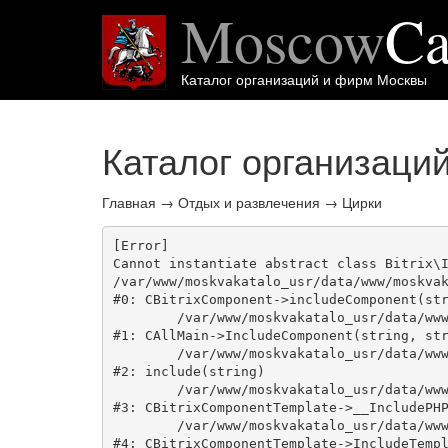
Moscow
Ca
Каталог организаций и фирм Москвы
Каталог организаци
Главная
→
Отдых и развлечения
→
Цирки
[Error] 

Cannot instantiate abstract class Bitrix\I
/var/www/moskvakatalo_usr/data/www/moskvak
#0: CBitrixComponent->includeComponent(str
	/var/www/moskvakatalo_usr/data/www/moskvakatalog.ru/bitrix/modules/main/classes/general/main.php:1038

#1: CAllMain->IncludeComponent(string, str
	/var/www/moskvakatalo_usr/data/www/moskvakatalog.ru/bitrix/templates/moscowcatalog/components/bitrix/catalog/onecity/element.php:39

#2: include(string)

	/var/www/moskvakatalo_usr/data/www/moskvakatalog.ru/bitrix/modules/main/classes/general/component_template.php:720

#3: CBitrixComponentTemplate->__IncludePHP
	/var/www/moskvakatalo_usr/data/www/moskvakatalog.ru/bitrix/modules/main/classes/general/component_template.php:815

#4: CBitrixComponentTemplate->IncludeTempl