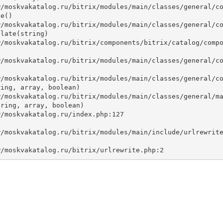
e()

late(string)



ing, array, boolean)

ring, array, boolean)
