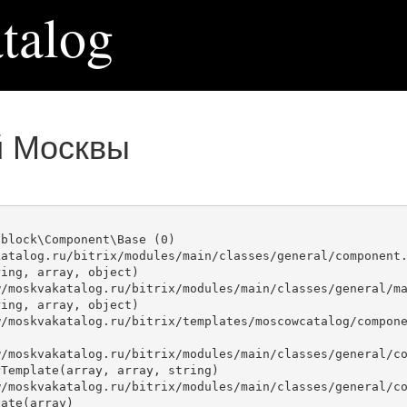
talog
й Москвы
block\Component\Base (0)

atalog.ru/bitrix/modules/main/classes/general/component.
ing, array, object)

ing, array, object)

Template(array, array, string)

ate(array)
