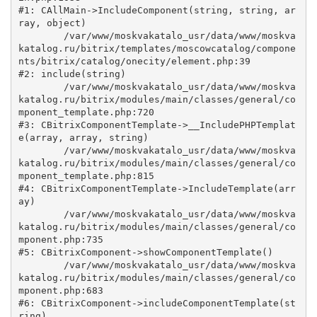
#1: CAllMain->IncludeComponent(string, string, ar
ray, object)

	/var/www/moskvakatalo_usr/data/www/moskva
katalog.ru/bitrix/templates/moscowcatalog/compone
nts/bitrix/catalog/onecity/element.php:39

#2: include(string)

	/var/www/moskvakatalo_usr/data/www/moskva
katalog.ru/bitrix/modules/main/classes/general/co
mponent_template.php:720

#3: CBitrixComponentTemplate->__IncludePHPTemplat
e(array, array, string)

	/var/www/moskvakatalo_usr/data/www/moskva
katalog.ru/bitrix/modules/main/classes/general/co
mponent_template.php:815

#4: CBitrixComponentTemplate->IncludeTemplate(arr
ay)

	/var/www/moskvakatalo_usr/data/www/moskva
katalog.ru/bitrix/modules/main/classes/general/co
mponent.php:735

#5: CBitrixComponent->showComponentTemplate()

	/var/www/moskvakatalo_usr/data/www/moskva
katalog.ru/bitrix/modules/main/classes/general/co
mponent.php:683

#6: CBitrixComponent->includeComponentTemplate(st
ring)
