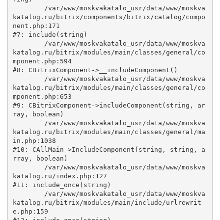
	/var/www/moskvakatalo_usr/data/www/moskva
katalog.ru/bitrix/components/bitrix/catalog/compo
nent.php:171

#7: include(string)

	/var/www/moskvakatalo_usr/data/www/moskva
katalog.ru/bitrix/modules/main/classes/general/co
mponent.php:594

#8: CBitrixComponent->__includeComponent()

	/var/www/moskvakatalo_usr/data/www/moskva
katalog.ru/bitrix/modules/main/classes/general/co
mponent.php:653

#9: CBitrixComponent->includeComponent(string, ar
ray, boolean)

	/var/www/moskvakatalo_usr/data/www/moskva
katalog.ru/bitrix/modules/main/classes/general/ma
in.php:1038

#10: CAllMain->IncludeComponent(string, string, a
rray, boolean)

	/var/www/moskvakatalo_usr/data/www/moskva
katalog.ru/index.php:127

#11: include_once(string)

	/var/www/moskvakatalo_usr/data/www/moskva
katalog.ru/bitrix/modules/main/include/urlrewrit
e.php:159
