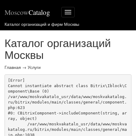
Moscow
Catalog
Меню
сайта
Каталог организаций и фирм Москвы
Каталог организаций
Москвы
Главная
→
Услуги
[Error] 

Cannot instantiate abstract class Bitrix\Iblock\C
omponent\Base (0)

/var/www/moskvakatalo_usr/data/www/moskvakatalog.
ru/bitrix/modules/main/classes/general/component.
php:623

#0: CBitrixComponent->includeComponent(string, ar
ray, object)

	/var/www/moskvakatalo_usr/data/www/moskva
katalog.ru/bitrix/modules/main/classes/general/ma
in.php:1038
