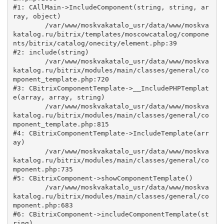
#1: CAllMain->IncludeComponent(string, string, ar
ray, object)

	/var/www/moskvakatalo_usr/data/www/moskva
katalog.ru/bitrix/templates/moscowcatalog/compone
nts/bitrix/catalog/onecity/element.php:39

#2: include(string)

	/var/www/moskvakatalo_usr/data/www/moskva
katalog.ru/bitrix/modules/main/classes/general/co
mponent_template.php:720

#3: CBitrixComponentTemplate->__IncludePHPTemplat
e(array, array, string)

	/var/www/moskvakatalo_usr/data/www/moskva
katalog.ru/bitrix/modules/main/classes/general/co
mponent_template.php:815

#4: CBitrixComponentTemplate->IncludeTemplate(arr
ay)

	/var/www/moskvakatalo_usr/data/www/moskva
katalog.ru/bitrix/modules/main/classes/general/co
mponent.php:735

#5: CBitrixComponent->showComponentTemplate()

	/var/www/moskvakatalo_usr/data/www/moskva
katalog.ru/bitrix/modules/main/classes/general/co
mponent.php:683

#6: CBitrixComponent->includeComponentTemplate(st
ring)
