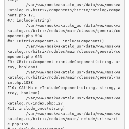
	/var/www/moskvakatalo_usr/data/www/moskva
katalog.ru/bitrix/components/bitrix/catalog/compo
nent.php:171

#7: include(string)

	/var/www/moskvakatalo_usr/data/www/moskva
katalog.ru/bitrix/modules/main/classes/general/co
mponent.php:594

#8: CBitrixComponent->__includeComponent()

	/var/www/moskvakatalo_usr/data/www/moskva
katalog.ru/bitrix/modules/main/classes/general/co
mponent.php:653

#9: CBitrixComponent->includeComponent(string, ar
ray, boolean)

	/var/www/moskvakatalo_usr/data/www/moskva
katalog.ru/bitrix/modules/main/classes/general/ma
in.php:1038

#10: CAllMain->IncludeComponent(string, string, a
rray, boolean)

	/var/www/moskvakatalo_usr/data/www/moskva
katalog.ru/index.php:127

#11: include_once(string)

	/var/www/moskvakatalo_usr/data/www/moskva
katalog.ru/bitrix/modules/main/include/urlrewrit
e.php:159
