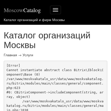
Moscow
Catalog
Меню
сайта
Каталог организаций и фирм Москвы
Каталог организаций
Москвы
Главная
→
Услуги
[Error] 

Cannot instantiate abstract class Bitrix\Iblock\C
omponent\Base (0)

/var/www/moskvakatalo_usr/data/www/moskvakatalog.
ru/bitrix/modules/main/classes/general/component.
php:623

#0: CBitrixComponent->includeComponent(string, ar
ray, object)

	/var/www/moskvakatalo_usr/data/www/moskva
katalog.ru/bitrix/modules/main/classes/general/ma
in.php:1038
