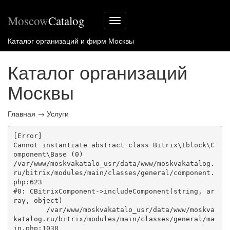
Moscow
Catalog
Меню
сайта
Каталог организаций и фирм Москвы
Каталог организаций
Москвы
Главная
→
Услуги
[Error] 

Cannot instantiate abstract class Bitrix\Iblock\C
omponent\Base (0)

/var/www/moskvakatalo_usr/data/www/moskvakatalog.
ru/bitrix/modules/main/classes/general/component.
php:623

#0: CBitrixComponent->includeComponent(string, ar
ray, object)

	/var/www/moskvakatalo_usr/data/www/moskva
katalog.ru/bitrix/modules/main/classes/general/ma
in.php:1038
