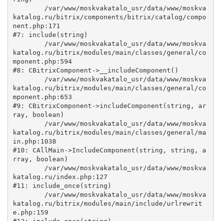
	/var/www/moskvakatalo_usr/data/www/moskva
katalog.ru/bitrix/components/bitrix/catalog/compo
nent.php:171

#7: include(string)

	/var/www/moskvakatalo_usr/data/www/moskva
katalog.ru/bitrix/modules/main/classes/general/co
mponent.php:594

#8: CBitrixComponent->__includeComponent()

	/var/www/moskvakatalo_usr/data/www/moskva
katalog.ru/bitrix/modules/main/classes/general/co
mponent.php:653

#9: CBitrixComponent->includeComponent(string, ar
ray, boolean)

	/var/www/moskvakatalo_usr/data/www/moskva
katalog.ru/bitrix/modules/main/classes/general/ma
in.php:1038

#10: CAllMain->IncludeComponent(string, string, a
rray, boolean)

	/var/www/moskvakatalo_usr/data/www/moskva
katalog.ru/index.php:127

#11: include_once(string)

	/var/www/moskvakatalo_usr/data/www/moskva
katalog.ru/bitrix/modules/main/include/urlrewrit
e.php:159
