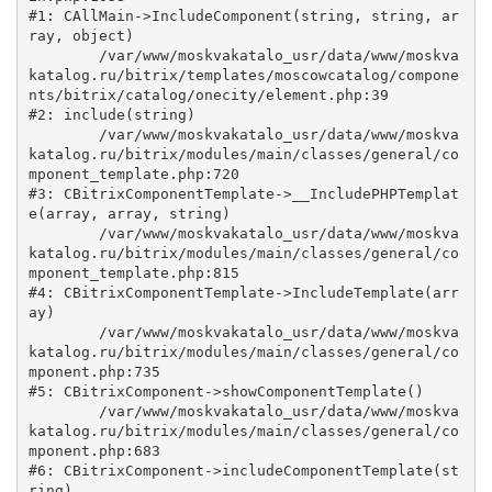
#1: CAllMain->IncludeComponent(string, string, ar
ray, object)

	/var/www/moskvakatalo_usr/data/www/moskva
katalog.ru/bitrix/templates/moscowcatalog/compone
nts/bitrix/catalog/onecity/element.php:39

#2: include(string)

	/var/www/moskvakatalo_usr/data/www/moskva
katalog.ru/bitrix/modules/main/classes/general/co
mponent_template.php:720

#3: CBitrixComponentTemplate->__IncludePHPTemplat
e(array, array, string)

	/var/www/moskvakatalo_usr/data/www/moskva
katalog.ru/bitrix/modules/main/classes/general/co
mponent_template.php:815

#4: CBitrixComponentTemplate->IncludeTemplate(arr
ay)

	/var/www/moskvakatalo_usr/data/www/moskva
katalog.ru/bitrix/modules/main/classes/general/co
mponent.php:735

#5: CBitrixComponent->showComponentTemplate()

	/var/www/moskvakatalo_usr/data/www/moskva
katalog.ru/bitrix/modules/main/classes/general/co
mponent.php:683

#6: CBitrixComponent->includeComponentTemplate(st
ring)
