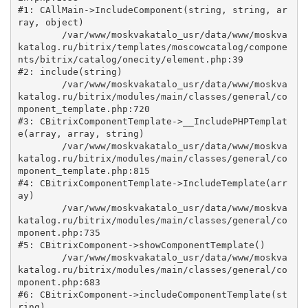
#1: CAllMain->IncludeComponent(string, string, ar
ray, object)

	/var/www/moskvakatalo_usr/data/www/moskva
katalog.ru/bitrix/templates/moscowcatalog/compone
nts/bitrix/catalog/onecity/element.php:39

#2: include(string)

	/var/www/moskvakatalo_usr/data/www/moskva
katalog.ru/bitrix/modules/main/classes/general/co
mponent_template.php:720

#3: CBitrixComponentTemplate->__IncludePHPTemplat
e(array, array, string)

	/var/www/moskvakatalo_usr/data/www/moskva
katalog.ru/bitrix/modules/main/classes/general/co
mponent_template.php:815

#4: CBitrixComponentTemplate->IncludeTemplate(arr
ay)

	/var/www/moskvakatalo_usr/data/www/moskva
katalog.ru/bitrix/modules/main/classes/general/co
mponent.php:735

#5: CBitrixComponent->showComponentTemplate()

	/var/www/moskvakatalo_usr/data/www/moskva
katalog.ru/bitrix/modules/main/classes/general/co
mponent.php:683

#6: CBitrixComponent->includeComponentTemplate(st
ring)
