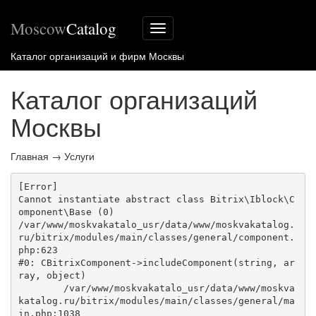
Moscow
Catalog
Меню
сайта
Каталог организаций и фирм Москвы
Каталог организаций
Москвы
Главная
→
Услуги
[Error] 

Cannot instantiate abstract class Bitrix\Iblock\C
omponent\Base (0)

/var/www/moskvakatalo_usr/data/www/moskvakatalog.
ru/bitrix/modules/main/classes/general/component.
php:623

#0: CBitrixComponent->includeComponent(string, ar
ray, object)

	/var/www/moskvakatalo_usr/data/www/moskva
katalog.ru/bitrix/modules/main/classes/general/ma
in.php:1038
