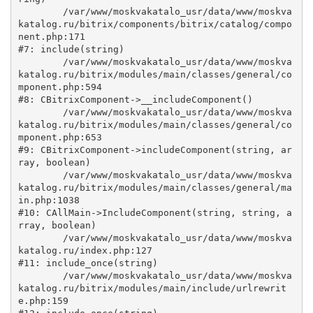
	/var/www/moskvakatalo_usr/data/www/moskva
katalog.ru/bitrix/components/bitrix/catalog/compo
nent.php:171

#7: include(string)

	/var/www/moskvakatalo_usr/data/www/moskva
katalog.ru/bitrix/modules/main/classes/general/co
mponent.php:594

#8: CBitrixComponent->__includeComponent()

	/var/www/moskvakatalo_usr/data/www/moskva
katalog.ru/bitrix/modules/main/classes/general/co
mponent.php:653

#9: CBitrixComponent->includeComponent(string, ar
ray, boolean)

	/var/www/moskvakatalo_usr/data/www/moskva
katalog.ru/bitrix/modules/main/classes/general/ma
in.php:1038

#10: CAllMain->IncludeComponent(string, string, a
rray, boolean)

	/var/www/moskvakatalo_usr/data/www/moskva
katalog.ru/index.php:127

#11: include_once(string)

	/var/www/moskvakatalo_usr/data/www/moskva
katalog.ru/bitrix/modules/main/include/urlrewrit
e.php:159
