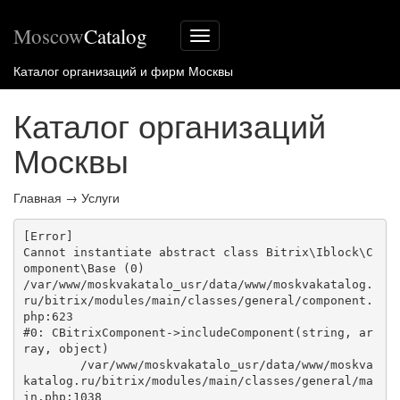
Moscow
Catalog
Меню
сайта
Каталог организаций и фирм Москвы
Каталог организаций
Москвы
Главная
→
Услуги
[Error] 

Cannot instantiate abstract class Bitrix\Iblock\C
omponent\Base (0)

/var/www/moskvakatalo_usr/data/www/moskvakatalog.
ru/bitrix/modules/main/classes/general/component.
php:623

#0: CBitrixComponent->includeComponent(string, ar
ray, object)

	/var/www/moskvakatalo_usr/data/www/moskva
katalog.ru/bitrix/modules/main/classes/general/ma
in.php:1038
