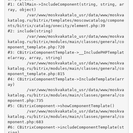
#1: CAllMain->IncludeComponent(string, string, ar
ray, object)

	/var/www/moskvakatalo_usr/data/www/moskva
katalog.ru/bitrix/templates/moscowcatalog/compone
nts/bitrix/catalog/onecity/element.php:39

#2: include(string)

	/var/www/moskvakatalo_usr/data/www/moskva
katalog.ru/bitrix/modules/main/classes/general/co
mponent_template.php:720

#3: CBitrixComponentTemplate->__IncludePHPTemplat
e(array, array, string)

	/var/www/moskvakatalo_usr/data/www/moskva
katalog.ru/bitrix/modules/main/classes/general/co
mponent_template.php:815

#4: CBitrixComponentTemplate->IncludeTemplate(arr
ay)

	/var/www/moskvakatalo_usr/data/www/moskva
katalog.ru/bitrix/modules/main/classes/general/co
mponent.php:735

#5: CBitrixComponent->showComponentTemplate()

	/var/www/moskvakatalo_usr/data/www/moskva
katalog.ru/bitrix/modules/main/classes/general/co
mponent.php:683

#6: CBitrixComponent->includeComponentTemplate(st
ring)
