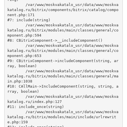
	/var/www/moskvakatalo_usr/data/www/moskva
katalog.ru/bitrix/components/bitrix/catalog/compo
nent.php:171

#7: include(string)

	/var/www/moskvakatalo_usr/data/www/moskva
katalog.ru/bitrix/modules/main/classes/general/co
mponent.php:594

#8: CBitrixComponent->__includeComponent()

	/var/www/moskvakatalo_usr/data/www/moskva
katalog.ru/bitrix/modules/main/classes/general/co
mponent.php:653

#9: CBitrixComponent->includeComponent(string, ar
ray, boolean)

	/var/www/moskvakatalo_usr/data/www/moskva
katalog.ru/bitrix/modules/main/classes/general/ma
in.php:1038

#10: CAllMain->IncludeComponent(string, string, a
rray, boolean)

	/var/www/moskvakatalo_usr/data/www/moskva
katalog.ru/index.php:127

#11: include_once(string)

	/var/www/moskvakatalo_usr/data/www/moskva
katalog.ru/bitrix/modules/main/include/urlrewrit
e.php:159
