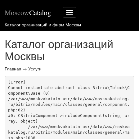
Moscow
Catalog
Меню
сайта
Каталог организаций и фирм Москвы
Каталог организаций
Москвы
Главная
→
Услуги
[Error] 

Cannot instantiate abstract class Bitrix\Iblock\C
omponent\Base (0)

/var/www/moskvakatalo_usr/data/www/moskvakatalog.
ru/bitrix/modules/main/classes/general/component.
php:623

#0: CBitrixComponent->includeComponent(string, ar
ray, object)

	/var/www/moskvakatalo_usr/data/www/moskva
katalog.ru/bitrix/modules/main/classes/general/ma
in.php:1038
