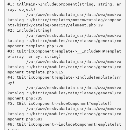
#1: CAllMain->IncludeComponent(string, string, ar
ray, object)

	/var/www/moskvakatalo_usr/data/www/moskva
katalog.ru/bitrix/templates/moscowcatalog/compone
nts/bitrix/catalog/onecity/element.php:39

#2: include(string)

	/var/www/moskvakatalo_usr/data/www/moskva
katalog.ru/bitrix/modules/main/classes/general/co
mponent_template.php:720

#3: CBitrixComponentTemplate->__IncludePHPTemplat
e(array, array, string)

	/var/www/moskvakatalo_usr/data/www/moskva
katalog.ru/bitrix/modules/main/classes/general/co
mponent_template.php:815

#4: CBitrixComponentTemplate->IncludeTemplate(arr
ay)

	/var/www/moskvakatalo_usr/data/www/moskva
katalog.ru/bitrix/modules/main/classes/general/co
mponent.php:735

#5: CBitrixComponent->showComponentTemplate()

	/var/www/moskvakatalo_usr/data/www/moskva
katalog.ru/bitrix/modules/main/classes/general/co
mponent.php:683

#6: CBitrixComponent->includeComponentTemplate(st
ring)
