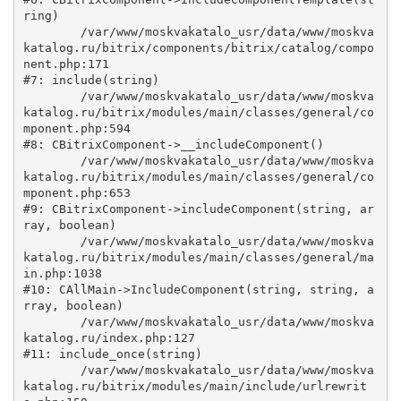
ring)

	/var/www/moskvakatalo_usr/data/www/moskva
katalog.ru/bitrix/components/bitrix/catalog/compo
nent.php:171

#7: include(string)

	/var/www/moskvakatalo_usr/data/www/moskva
katalog.ru/bitrix/modules/main/classes/general/co
mponent.php:594

#8: CBitrixComponent->__includeComponent()

	/var/www/moskvakatalo_usr/data/www/moskva
katalog.ru/bitrix/modules/main/classes/general/co
mponent.php:653

#9: CBitrixComponent->includeComponent(string, ar
ray, boolean)

	/var/www/moskvakatalo_usr/data/www/moskva
katalog.ru/bitrix/modules/main/classes/general/ma
in.php:1038

#10: CAllMain->IncludeComponent(string, string, a
rray, boolean)

	/var/www/moskvakatalo_usr/data/www/moskva
katalog.ru/index.php:127

#11: include_once(string)

	/var/www/moskvakatalo_usr/data/www/moskva
katalog.ru/bitrix/modules/main/include/urlrewrit