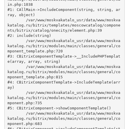
in.php:1038

#1: CAllMain->IncludeComponent(string, string, ar
ray, object)

	/var/www/moskvakatalo_usr/data/www/moskva
katalog.ru/bitrix/templates/moscowcatalog/compone
nts/bitrix/catalog/onecity/element.php:39

#2: include(string)

	/var/www/moskvakatalo_usr/data/www/moskva
katalog.ru/bitrix/modules/main/classes/general/co
mponent_template.php:720

#3: CBitrixComponentTemplate->__IncludePHPTemplat
e(array, array, string)

	/var/www/moskvakatalo_usr/data/www/moskva
katalog.ru/bitrix/modules/main/classes/general/co
mponent_template.php:815

#4: CBitrixComponentTemplate->IncludeTemplate(arr
ay)

	/var/www/moskvakatalo_usr/data/www/moskva
katalog.ru/bitrix/modules/main/classes/general/co
mponent.php:735

#5: CBitrixComponent->showComponentTemplate()

	/var/www/moskvakatalo_usr/data/www/moskva
katalog.ru/bitrix/modules/main/classes/general/co
mponent.php:683

#6: CBitrixComponent->includeComponentTemplate(st