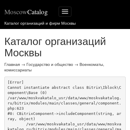
Moscow
Catalog
Меню
сайта
Каталог организаций и фирм Москвы
Каталог организаций
Москвы
Главная
→
Государство и общество
→
Военкоматы,
комиссариаты
[Error] 

Cannot instantiate abstract class Bitrix\Iblock\C
omponent\Base (0)

/var/www/moskvakatalo_usr/data/www/moskvakatalog.
ru/bitrix/modules/main/classes/general/component.
php:623

#0: CBitrixComponent->includeComponent(string, ar
ray, object)

	/var/www/moskvakatalo_usr/data/www/moskva
katalog.ru/bitrix/modules/main/classes/general/ma