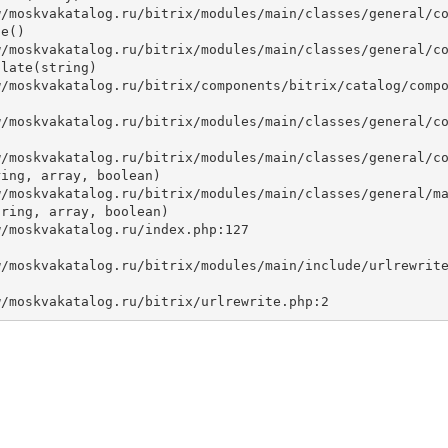
e()

late(string)



ing, array, boolean)

ring, array, boolean)
