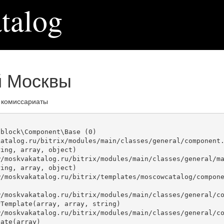
talog
й Москвы
 комиссариаты
block\Component\Base (0)

atalog.ru/bitrix/modules/main/classes/general/component.
ing, array, object)

ing, array, object)

Template(array, array, string)

ate(array)
