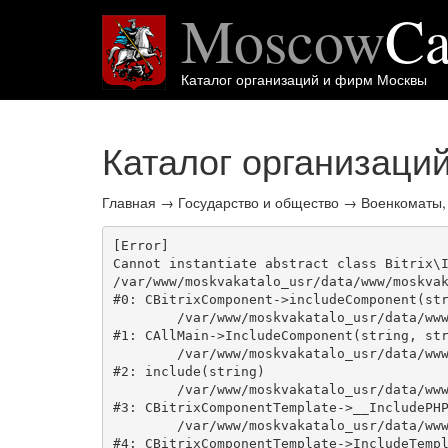
Moscow
Ca
Каталог организаций и фирм Москвы
Каталог организаци
Главная
→
Государство и общество
→
Военкоматы,
[Error] 

Cannot instantiate abstract class Bitrix\I
/var/www/moskvakatalo_usr/data/www/moskvak
#0: CBitrixComponent->includeComponent(str
	/var/www/moskvakatalo_usr/data/www/moskvakatalog.ru/bitrix/modules/main/classes/general/main.php:1038

#1: CAllMain->IncludeComponent(string, str
	/var/www/moskvakatalo_usr/data/www/moskvakatalog.ru/bitrix/templates/moscowcatalog/components/bitrix/catalog/onecity/element.php:39

#2: include(string)

	/var/www/moskvakatalo_usr/data/www/moskvakatalog.ru/bitrix/modules/main/classes/general/component_template.php:720

#3: CBitrixComponentTemplate->__IncludePHP
	/var/www/moskvakatalo_usr/data/www/moskvakatalog.ru/bitrix/modules/main/classes/general/component_template.php:815

#4: CBitrixComponentTemplate->IncludeTempl