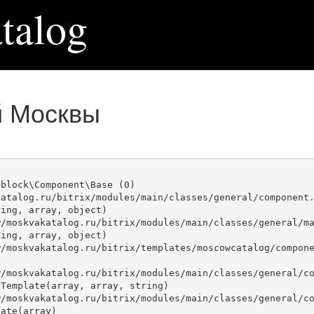
talog
й Москвы
block\Component\Base (0)

atalog.ru/bitrix/modules/main/classes/general/component.
ing, array, object)

ing, array, object)

Template(array, array, string)

ate(array)
