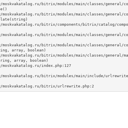
e()

late(string)



ing, array, boolean)

ring, array, boolean)
