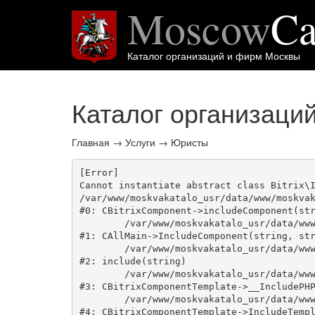
Moscow
Ca
Каталог организаций и фирм Москвы
Каталог организаци
Главная
→
Услуги
→
Юристы
[Error] 

Cannot instantiate abstract class Bitrix\I
/var/www/moskvakatalo_usr/data/www/moskvak
#0: CBitrixComponent->includeComponent(str
	/var/www/moskvakatalo_usr/data/www/moskvakatalog.ru/bitrix/modules/main/classes/general/main.php:1038

#1: CAllMain->IncludeComponent(string, str
	/var/www/moskvakatalo_usr/data/www/moskvakatalog.ru/bitrix/templates/moscowcatalog/components/bitrix/catalog/onecity/element.php:39

#2: include(string)

	/var/www/moskvakatalo_usr/data/www/moskvakatalog.ru/bitrix/modules/main/classes/general/component_template.php:720

#3: CBitrixComponentTemplate->__IncludePHP
	/var/www/moskvakatalo_usr/data/www/moskvakatalog.ru/bitrix/modules/main/classes/general/component_template.php:815

#4: CBitrixComponentTemplate->IncludeTempl