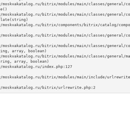
e()

late(string)



ing, array, boolean)

ring, array, boolean)
