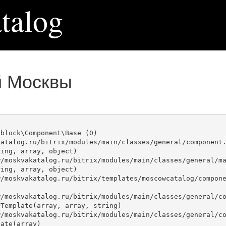
talog
й Москвы
block\Component\Base (0)

atalog.ru/bitrix/modules/main/classes/general/component.
ing, array, object)

ing, array, object)

Template(array, array, string)

ate(array)
