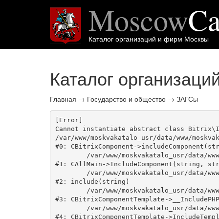
Moscow
Ca
Каталог организаций и фирм Москвы
Каталог организаци
Главная
→
Государство и общество
→
ЗАГСы
[Error] 

Cannot instantiate abstract class Bitrix\I
/var/www/moskvakatalo_usr/data/www/moskvak
#0: CBitrixComponent->includeComponent(str
	/var/www/moskvakatalo_usr/data/www/moskvakatalog.ru/bitrix/modules/main/classes/general/main.php:1038

#1: CAllMain->IncludeComponent(string, str
	/var/www/moskvakatalo_usr/data/www/moskvakatalog.ru/bitrix/templates/moscowcatalog/components/bitrix/catalog/onecity/element.php:39

#2: include(string)

	/var/www/moskvakatalo_usr/data/www/moskvakatalog.ru/bitrix/modules/main/classes/general/component_template.php:720

#3: CBitrixComponentTemplate->__IncludePHP
	/var/www/moskvakatalo_usr/data/www/moskvakatalog.ru/bitrix/modules/main/classes/general/component_template.php:815

#4: CBitrixComponentTemplate->IncludeTempl