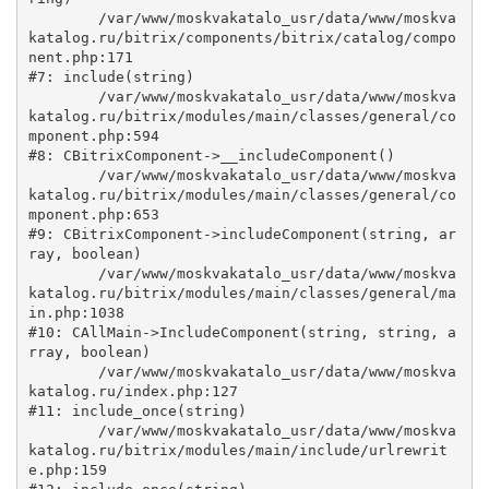
	/var/www/moskvakatalo_usr/data/www/moskva
katalog.ru/bitrix/components/bitrix/catalog/compo
nent.php:171

#7: include(string)

	/var/www/moskvakatalo_usr/data/www/moskva
katalog.ru/bitrix/modules/main/classes/general/co
mponent.php:594

#8: CBitrixComponent->__includeComponent()

	/var/www/moskvakatalo_usr/data/www/moskva
katalog.ru/bitrix/modules/main/classes/general/co
mponent.php:653

#9: CBitrixComponent->includeComponent(string, ar
ray, boolean)

	/var/www/moskvakatalo_usr/data/www/moskva
katalog.ru/bitrix/modules/main/classes/general/ma
in.php:1038

#10: CAllMain->IncludeComponent(string, string, a
rray, boolean)

	/var/www/moskvakatalo_usr/data/www/moskva
katalog.ru/index.php:127

#11: include_once(string)

	/var/www/moskvakatalo_usr/data/www/moskva
katalog.ru/bitrix/modules/main/include/urlrewrit
e.php:159
