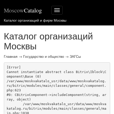
Moscow
Catalog
Меню
сайта
Каталог организаций и фирм Москвы
Каталог организаций
Москвы
Главная
→
Государство и общество
→
ЗАГСы
[Error] 

Cannot instantiate abstract class Bitrix\Iblock\C
omponent\Base (0)

/var/www/moskvakatalo_usr/data/www/moskvakatalog.
ru/bitrix/modules/main/classes/general/component.
php:623

#0: CBitrixComponent->includeComponent(string, ar
ray, object)

	/var/www/moskvakatalo_usr/data/www/moskva
katalog.ru/bitrix/modules/main/classes/general/ma
in.php:1038
