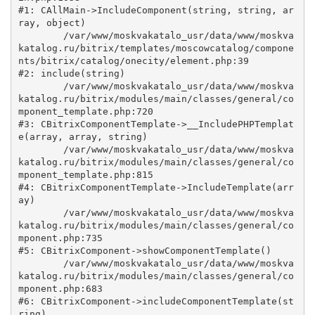
#1: CAllMain->IncludeComponent(string, string, ar
ray, object)

	/var/www/moskvakatalo_usr/data/www/moskva
katalog.ru/bitrix/templates/moscowcatalog/compone
nts/bitrix/catalog/onecity/element.php:39

#2: include(string)

	/var/www/moskvakatalo_usr/data/www/moskva
katalog.ru/bitrix/modules/main/classes/general/co
mponent_template.php:720

#3: CBitrixComponentTemplate->__IncludePHPTemplat
e(array, array, string)

	/var/www/moskvakatalo_usr/data/www/moskva
katalog.ru/bitrix/modules/main/classes/general/co
mponent_template.php:815

#4: CBitrixComponentTemplate->IncludeTemplate(arr
ay)

	/var/www/moskvakatalo_usr/data/www/moskva
katalog.ru/bitrix/modules/main/classes/general/co
mponent.php:735

#5: CBitrixComponent->showComponentTemplate()

	/var/www/moskvakatalo_usr/data/www/moskva
katalog.ru/bitrix/modules/main/classes/general/co
mponent.php:683

#6: CBitrixComponent->includeComponentTemplate(st
ring)
