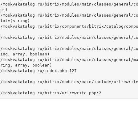
e()

late(string)



ing, array, boolean)

ring, array, boolean)
