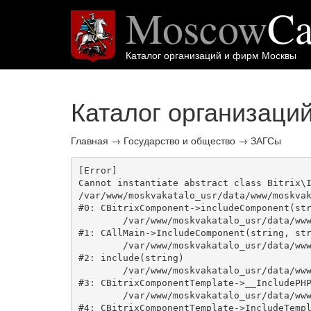
Moscow
Ca
Каталог организаций и фирм Москвы
Каталог организаци
Главная
→
Государство и общество
→
ЗАГСы
[Error] 

Cannot instantiate abstract class Bitrix\I
/var/www/moskvakatalo_usr/data/www/moskvak
#0: CBitrixComponent->includeComponent(str
	/var/www/moskvakatalo_usr/data/www/moskvakatalog.ru/bitrix/modules/main/classes/general/main.php:1038

#1: CAllMain->IncludeComponent(string, str
	/var/www/moskvakatalo_usr/data/www/moskvakatalog.ru/bitrix/templates/moscowcatalog/components/bitrix/catalog/onecity/element.php:39

#2: include(string)

	/var/www/moskvakatalo_usr/data/www/moskvakatalog.ru/bitrix/modules/main/classes/general/component_template.php:720

#3: CBitrixComponentTemplate->__IncludePHP
	/var/www/moskvakatalo_usr/data/www/moskvakatalog.ru/bitrix/modules/main/classes/general/component_template.php:815

#4: CBitrixComponentTemplate->IncludeTempl