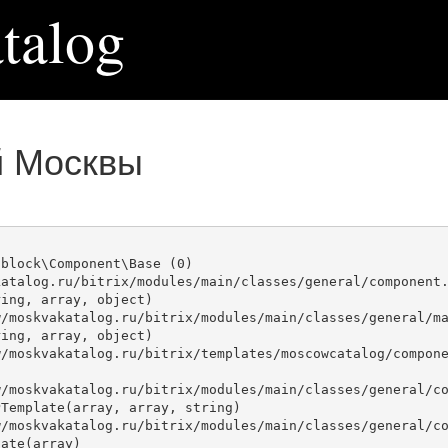
talog
й Москвы
block\Component\Base (0)

atalog.ru/bitrix/modules/main/classes/general/component.
ing, array, object)

ing, array, object)

Template(array, array, string)

ate(array)
