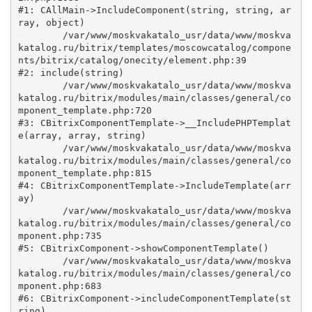
#1: CAllMain->IncludeComponent(string, string, ar
ray, object)

	/var/www/moskvakatalo_usr/data/www/moskva
katalog.ru/bitrix/templates/moscowcatalog/compone
nts/bitrix/catalog/onecity/element.php:39

#2: include(string)

	/var/www/moskvakatalo_usr/data/www/moskva
katalog.ru/bitrix/modules/main/classes/general/co
mponent_template.php:720

#3: CBitrixComponentTemplate->__IncludePHPTemplat
e(array, array, string)

	/var/www/moskvakatalo_usr/data/www/moskva
katalog.ru/bitrix/modules/main/classes/general/co
mponent_template.php:815

#4: CBitrixComponentTemplate->IncludeTemplate(arr
ay)

	/var/www/moskvakatalo_usr/data/www/moskva
katalog.ru/bitrix/modules/main/classes/general/co
mponent.php:735

#5: CBitrixComponent->showComponentTemplate()

	/var/www/moskvakatalo_usr/data/www/moskva
katalog.ru/bitrix/modules/main/classes/general/co
mponent.php:683

#6: CBitrixComponent->includeComponentTemplate(st
ring)
