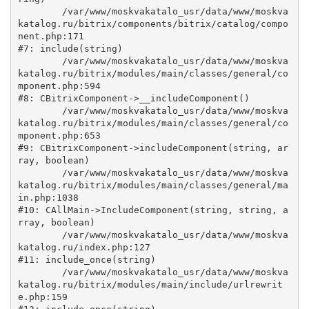
	/var/www/moskvakatalo_usr/data/www/moskva
katalog.ru/bitrix/components/bitrix/catalog/compo
nent.php:171

#7: include(string)

	/var/www/moskvakatalo_usr/data/www/moskva
katalog.ru/bitrix/modules/main/classes/general/co
mponent.php:594

#8: CBitrixComponent->__includeComponent()

	/var/www/moskvakatalo_usr/data/www/moskva
katalog.ru/bitrix/modules/main/classes/general/co
mponent.php:653

#9: CBitrixComponent->includeComponent(string, ar
ray, boolean)

	/var/www/moskvakatalo_usr/data/www/moskva
katalog.ru/bitrix/modules/main/classes/general/ma
in.php:1038

#10: CAllMain->IncludeComponent(string, string, a
rray, boolean)

	/var/www/moskvakatalo_usr/data/www/moskva
katalog.ru/index.php:127

#11: include_once(string)

	/var/www/moskvakatalo_usr/data/www/moskva
katalog.ru/bitrix/modules/main/include/urlrewrit
e.php:159
