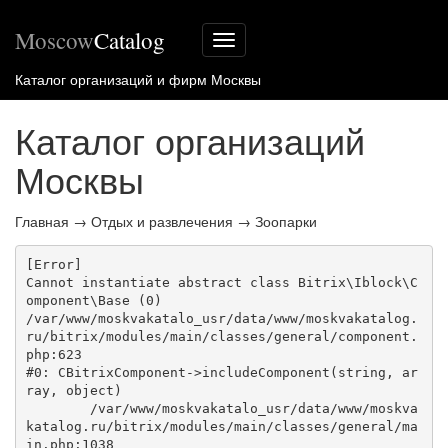
Moscow
Catalog
Меню
сайта
Каталог организаций и фирм Москвы
Каталог организаций
Москвы
Главная
→
Отдых и развлечения
→
Зоопарки
[Error] 

Cannot instantiate abstract class Bitrix\Iblock\C
omponent\Base (0)

/var/www/moskvakatalo_usr/data/www/moskvakatalog.
ru/bitrix/modules/main/classes/general/component.
php:623

#0: CBitrixComponent->includeComponent(string, ar
ray, object)

	/var/www/moskvakatalo_usr/data/www/moskva
katalog.ru/bitrix/modules/main/classes/general/ma
in.php:1038
