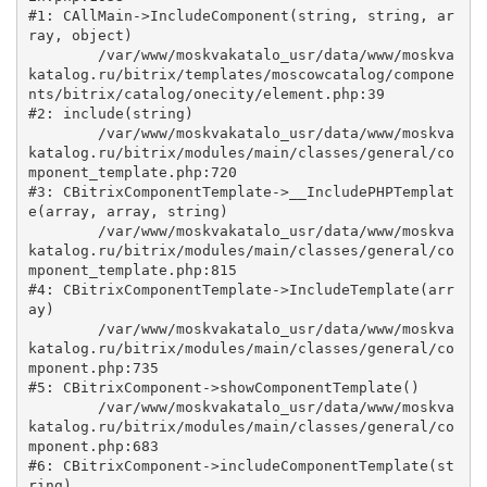
#1: CAllMain->IncludeComponent(string, string, ar
ray, object)

	/var/www/moskvakatalo_usr/data/www/moskva
katalog.ru/bitrix/templates/moscowcatalog/compone
nts/bitrix/catalog/onecity/element.php:39

#2: include(string)

	/var/www/moskvakatalo_usr/data/www/moskva
katalog.ru/bitrix/modules/main/classes/general/co
mponent_template.php:720

#3: CBitrixComponentTemplate->__IncludePHPTemplat
e(array, array, string)

	/var/www/moskvakatalo_usr/data/www/moskva
katalog.ru/bitrix/modules/main/classes/general/co
mponent_template.php:815

#4: CBitrixComponentTemplate->IncludeTemplate(arr
ay)

	/var/www/moskvakatalo_usr/data/www/moskva
katalog.ru/bitrix/modules/main/classes/general/co
mponent.php:735

#5: CBitrixComponent->showComponentTemplate()

	/var/www/moskvakatalo_usr/data/www/moskva
katalog.ru/bitrix/modules/main/classes/general/co
mponent.php:683

#6: CBitrixComponent->includeComponentTemplate(st
ring)
