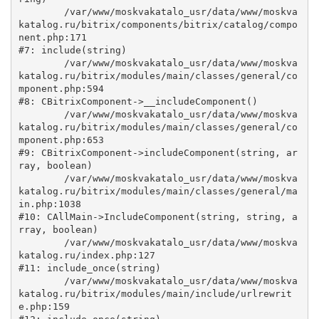
	/var/www/moskvakatalo_usr/data/www/moskva
katalog.ru/bitrix/components/bitrix/catalog/compo
nent.php:171

#7: include(string)

	/var/www/moskvakatalo_usr/data/www/moskva
katalog.ru/bitrix/modules/main/classes/general/co
mponent.php:594

#8: CBitrixComponent->__includeComponent()

	/var/www/moskvakatalo_usr/data/www/moskva
katalog.ru/bitrix/modules/main/classes/general/co
mponent.php:653

#9: CBitrixComponent->includeComponent(string, ar
ray, boolean)

	/var/www/moskvakatalo_usr/data/www/moskva
katalog.ru/bitrix/modules/main/classes/general/ma
in.php:1038

#10: CAllMain->IncludeComponent(string, string, a
rray, boolean)

	/var/www/moskvakatalo_usr/data/www/moskva
katalog.ru/index.php:127

#11: include_once(string)

	/var/www/moskvakatalo_usr/data/www/moskva
katalog.ru/bitrix/modules/main/include/urlrewrit
e.php:159
