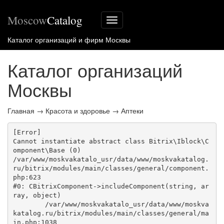
Moscow
Catalog
Меню
сайта
Каталог организаций и фирм Москвы
Каталог организаций
Москвы
Главная
→
Красота и здоровье
→
Аптеки
[Error] 

Cannot instantiate abstract class Bitrix\Iblock\C
omponent\Base (0)

/var/www/moskvakatalo_usr/data/www/moskvakatalog.
ru/bitrix/modules/main/classes/general/component.
php:623

#0: CBitrixComponent->includeComponent(string, ar
ray, object)

	/var/www/moskvakatalo_usr/data/www/moskva
katalog.ru/bitrix/modules/main/classes/general/ma
in.php:1038
