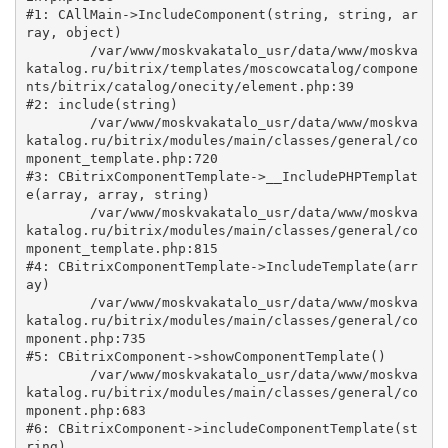
#1: CAllMain->IncludeComponent(string, string, ar
ray, object)

	/var/www/moskvakatalo_usr/data/www/moskva
katalog.ru/bitrix/templates/moscowcatalog/compone
nts/bitrix/catalog/onecity/element.php:39

#2: include(string)

	/var/www/moskvakatalo_usr/data/www/moskva
katalog.ru/bitrix/modules/main/classes/general/co
mponent_template.php:720

#3: CBitrixComponentTemplate->__IncludePHPTemplat
e(array, array, string)

	/var/www/moskvakatalo_usr/data/www/moskva
katalog.ru/bitrix/modules/main/classes/general/co
mponent_template.php:815

#4: CBitrixComponentTemplate->IncludeTemplate(arr
ay)

	/var/www/moskvakatalo_usr/data/www/moskva
katalog.ru/bitrix/modules/main/classes/general/co
mponent.php:735

#5: CBitrixComponent->showComponentTemplate()

	/var/www/moskvakatalo_usr/data/www/moskva
katalog.ru/bitrix/modules/main/classes/general/co
mponent.php:683

#6: CBitrixComponent->includeComponentTemplate(st
ring)
