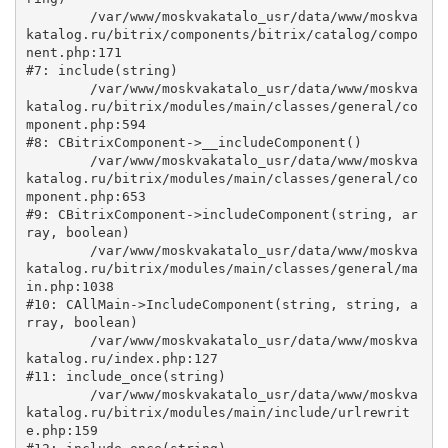
	/var/www/moskvakatalo_usr/data/www/moskva
katalog.ru/bitrix/components/bitrix/catalog/compo
nent.php:171

#7: include(string)

	/var/www/moskvakatalo_usr/data/www/moskva
katalog.ru/bitrix/modules/main/classes/general/co
mponent.php:594

#8: CBitrixComponent->__includeComponent()

	/var/www/moskvakatalo_usr/data/www/moskva
katalog.ru/bitrix/modules/main/classes/general/co
mponent.php:653

#9: CBitrixComponent->includeComponent(string, ar
ray, boolean)

	/var/www/moskvakatalo_usr/data/www/moskva
katalog.ru/bitrix/modules/main/classes/general/ma
in.php:1038

#10: CAllMain->IncludeComponent(string, string, a
rray, boolean)

	/var/www/moskvakatalo_usr/data/www/moskva
katalog.ru/index.php:127

#11: include_once(string)

	/var/www/moskvakatalo_usr/data/www/moskva
katalog.ru/bitrix/modules/main/include/urlrewrit
e.php:159
