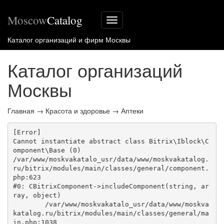
Moscow
Catalog
Меню
сайта
Каталог организаций и фирм Москвы
Каталог организаций
Москвы
Главная
→
Красота и здоровье
→
Аптеки
[Error] 

Cannot instantiate abstract class Bitrix\Iblock\C
omponent\Base (0)

/var/www/moskvakatalo_usr/data/www/moskvakatalog.
ru/bitrix/modules/main/classes/general/component.
php:623

#0: CBitrixComponent->includeComponent(string, ar
ray, object)

	/var/www/moskvakatalo_usr/data/www/moskva
katalog.ru/bitrix/modules/main/classes/general/ma
in.php:1038
