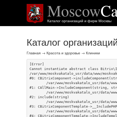
Moscow
Ca
Каталог организаций и фирм Москвы
Каталог организаци
Главная
→
Красота и здоровье
→
Клиники
[Error] 

Cannot instantiate abstract class Bitrix\I
/var/www/moskvakatalo_usr/data/www/moskvak
#0: CBitrixComponent->includeComponent(str
	/var/www/moskvakatalo_usr/data/www/moskvakatalog.ru/bitrix/modules/main/classes/general/main.php:1038

#1: CAllMain->IncludeComponent(string, str
	/var/www/moskvakatalo_usr/data/www/moskvakatalog.ru/bitrix/templates/moscowcatalog/components/bitrix/catalog/onecity/element.php:39

#2: include(string)

	/var/www/moskvakatalo_usr/data/www/moskvakatalog.ru/bitrix/modules/main/classes/general/component_template.php:720

#3: CBitrixComponentTemplate->__IncludePHP
	/var/www/moskvakatalo_usr/data/www/moskvakatalog.ru/bitrix/modules/main/classes/general/component_template.php:815

#4: CBitrixComponentTemplate->IncludeTempl