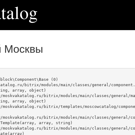
talog
й Москвы
block\Component\Base (0)

atalog.ru/bitrix/modules/main/classes/general/component.
ing, array, object)

ing, array, object)

Template(array, array, string)

ate(array)
