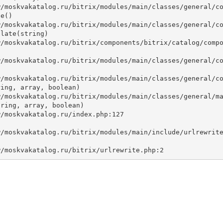
e()

late(string)



ing, array, boolean)

ring, array, boolean)
