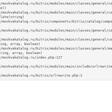
e()

late(string)



ing, array, boolean)

ring, array, boolean)
