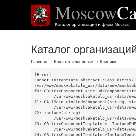
Moscow
Ca
Каталог организаций и фирм Москвы
Каталог организаци
Главная
→
Красота и здоровье
→
Клиники
[Error] 

Cannot instantiate abstract class Bitrix\I
/var/www/moskvakatalo_usr/data/www/moskvak
#0: CBitrixComponent->includeComponent(str
	/var/www/moskvakatalo_usr/data/www/moskvakatalog.ru/bitrix/modules/main/classes/general/main.php:1038

#1: CAllMain->IncludeComponent(string, str
	/var/www/moskvakatalo_usr/data/www/moskvakatalog.ru/bitrix/templates/moscowcatalog/components/bitrix/catalog/onecity/element.php:39

#2: include(string)

	/var/www/moskvakatalo_usr/data/www/moskvakatalog.ru/bitrix/modules/main/classes/general/component_template.php:720

#3: CBitrixComponentTemplate->__IncludePHP
	/var/www/moskvakatalo_usr/data/www/moskvakatalog.ru/bitrix/modules/main/classes/general/component_template.php:815

#4: CBitrixComponentTemplate->IncludeTempl