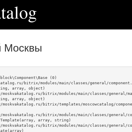
talog
й Москвы
block\Component\Base (0)

atalog.ru/bitrix/modules/main/classes/general/component.
ing, array, object)

ing, array, object)

Template(array, array, string)

ate(array)
