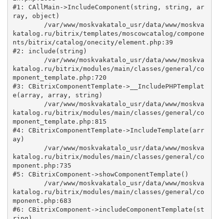
#1: CAllMain->IncludeComponent(string, string, ar
ray, object)

	/var/www/moskvakatalo_usr/data/www/moskva
katalog.ru/bitrix/templates/moscowcatalog/compone
nts/bitrix/catalog/onecity/element.php:39

#2: include(string)

	/var/www/moskvakatalo_usr/data/www/moskva
katalog.ru/bitrix/modules/main/classes/general/co
mponent_template.php:720

#3: CBitrixComponentTemplate->__IncludePHPTemplat
e(array, array, string)

	/var/www/moskvakatalo_usr/data/www/moskva
katalog.ru/bitrix/modules/main/classes/general/co
mponent_template.php:815

#4: CBitrixComponentTemplate->IncludeTemplate(arr
ay)

	/var/www/moskvakatalo_usr/data/www/moskva
katalog.ru/bitrix/modules/main/classes/general/co
mponent.php:735

#5: CBitrixComponent->showComponentTemplate()

	/var/www/moskvakatalo_usr/data/www/moskva
katalog.ru/bitrix/modules/main/classes/general/co
mponent.php:683

#6: CBitrixComponent->includeComponentTemplate(st
ring)
