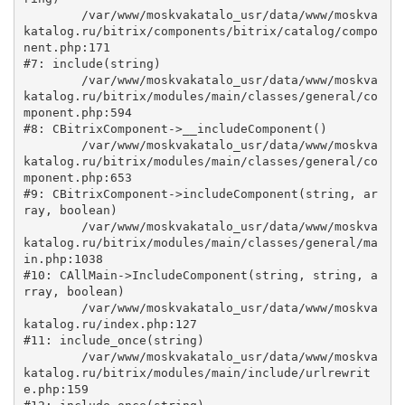
	/var/www/moskvakatalo_usr/data/www/moskva
katalog.ru/bitrix/components/bitrix/catalog/compo
nent.php:171

#7: include(string)

	/var/www/moskvakatalo_usr/data/www/moskva
katalog.ru/bitrix/modules/main/classes/general/co
mponent.php:594

#8: CBitrixComponent->__includeComponent()

	/var/www/moskvakatalo_usr/data/www/moskva
katalog.ru/bitrix/modules/main/classes/general/co
mponent.php:653

#9: CBitrixComponent->includeComponent(string, ar
ray, boolean)

	/var/www/moskvakatalo_usr/data/www/moskva
katalog.ru/bitrix/modules/main/classes/general/ma
in.php:1038

#10: CAllMain->IncludeComponent(string, string, a
rray, boolean)

	/var/www/moskvakatalo_usr/data/www/moskva
katalog.ru/index.php:127

#11: include_once(string)

	/var/www/moskvakatalo_usr/data/www/moskva
katalog.ru/bitrix/modules/main/include/urlrewrit
e.php:159
