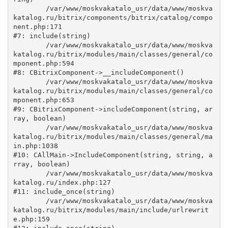
	/var/www/moskvakatalo_usr/data/www/moskva
katalog.ru/bitrix/components/bitrix/catalog/compo
nent.php:171

#7: include(string)

	/var/www/moskvakatalo_usr/data/www/moskva
katalog.ru/bitrix/modules/main/classes/general/co
mponent.php:594

#8: CBitrixComponent->__includeComponent()

	/var/www/moskvakatalo_usr/data/www/moskva
katalog.ru/bitrix/modules/main/classes/general/co
mponent.php:653

#9: CBitrixComponent->includeComponent(string, ar
ray, boolean)

	/var/www/moskvakatalo_usr/data/www/moskva
katalog.ru/bitrix/modules/main/classes/general/ma
in.php:1038

#10: CAllMain->IncludeComponent(string, string, a
rray, boolean)

	/var/www/moskvakatalo_usr/data/www/moskva
katalog.ru/index.php:127

#11: include_once(string)

	/var/www/moskvakatalo_usr/data/www/moskva
katalog.ru/bitrix/modules/main/include/urlrewrit
e.php:159
