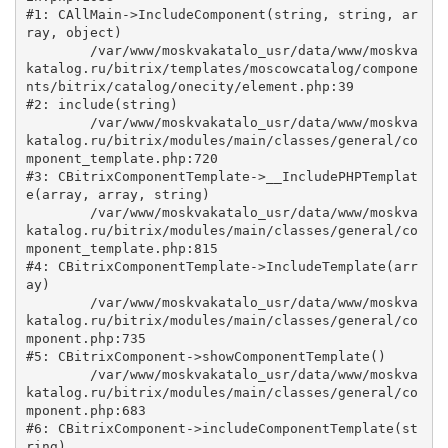
#1: CAllMain->IncludeComponent(string, string, ar
ray, object)

	/var/www/moskvakatalo_usr/data/www/moskva
katalog.ru/bitrix/templates/moscowcatalog/compone
nts/bitrix/catalog/onecity/element.php:39

#2: include(string)

	/var/www/moskvakatalo_usr/data/www/moskva
katalog.ru/bitrix/modules/main/classes/general/co
mponent_template.php:720

#3: CBitrixComponentTemplate->__IncludePHPTemplat
e(array, array, string)

	/var/www/moskvakatalo_usr/data/www/moskva
katalog.ru/bitrix/modules/main/classes/general/co
mponent_template.php:815

#4: CBitrixComponentTemplate->IncludeTemplate(arr
ay)

	/var/www/moskvakatalo_usr/data/www/moskva
katalog.ru/bitrix/modules/main/classes/general/co
mponent.php:735

#5: CBitrixComponent->showComponentTemplate()

	/var/www/moskvakatalo_usr/data/www/moskva
katalog.ru/bitrix/modules/main/classes/general/co
mponent.php:683

#6: CBitrixComponent->includeComponentTemplate(st
ring)
