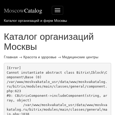
Moscow
Catalog
Меню
сайта
Каталог организаций и фирм Москвы
Каталог организаций
Москвы
Главная
→
Красота и здоровье
→
Медицинские центры
[Error] 

Cannot instantiate abstract class Bitrix\Iblock\C
omponent\Base (0)

/var/www/moskvakatalo_usr/data/www/moskvakatalog.
ru/bitrix/modules/main/classes/general/component.
php:623

#0: CBitrixComponent->includeComponent(string, ar
ray, object)

	/var/www/moskvakatalo_usr/data/www/moskva
katalog.ru/bitrix/modules/main/classes/general/ma
in.php:1038
