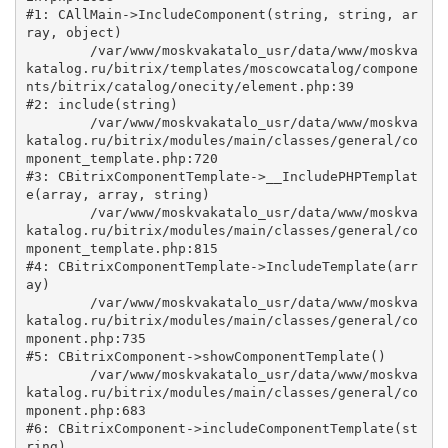
#1: CAllMain->IncludeComponent(string, string, ar
ray, object)

	/var/www/moskvakatalo_usr/data/www/moskva
katalog.ru/bitrix/templates/moscowcatalog/compone
nts/bitrix/catalog/onecity/element.php:39

#2: include(string)

	/var/www/moskvakatalo_usr/data/www/moskva
katalog.ru/bitrix/modules/main/classes/general/co
mponent_template.php:720

#3: CBitrixComponentTemplate->__IncludePHPTemplat
e(array, array, string)

	/var/www/moskvakatalo_usr/data/www/moskva
katalog.ru/bitrix/modules/main/classes/general/co
mponent_template.php:815

#4: CBitrixComponentTemplate->IncludeTemplate(arr
ay)

	/var/www/moskvakatalo_usr/data/www/moskva
katalog.ru/bitrix/modules/main/classes/general/co
mponent.php:735

#5: CBitrixComponent->showComponentTemplate()

	/var/www/moskvakatalo_usr/data/www/moskva
katalog.ru/bitrix/modules/main/classes/general/co
mponent.php:683

#6: CBitrixComponent->includeComponentTemplate(st
ring)
