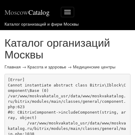
Moscow
Catalog
Меню
сайта
Каталог организаций и фирм Москвы
Каталог организаций
Москвы
Главная
→
Красота и здоровье
→
Медицинские центры
[Error] 

Cannot instantiate abstract class Bitrix\Iblock\C
omponent\Base (0)

/var/www/moskvakatalo_usr/data/www/moskvakatalog.
ru/bitrix/modules/main/classes/general/component.
php:623

#0: CBitrixComponent->includeComponent(string, ar
ray, object)

	/var/www/moskvakatalo_usr/data/www/moskva
katalog.ru/bitrix/modules/main/classes/general/ma
in.php:1038
