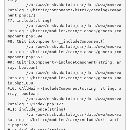
	/var/www/moskvakatalo_usr/data/www/moskva
katalog.ru/bitrix/components/bitrix/catalog/compo
nent.php:171

#7: include(string)

	/var/www/moskvakatalo_usr/data/www/moskva
katalog.ru/bitrix/modules/main/classes/general/co
mponent.php:594

#8: CBitrixComponent->__includeComponent()

	/var/www/moskvakatalo_usr/data/www/moskva
katalog.ru/bitrix/modules/main/classes/general/co
mponent.php:653

#9: CBitrixComponent->includeComponent(string, ar
ray, boolean)

	/var/www/moskvakatalo_usr/data/www/moskva
katalog.ru/bitrix/modules/main/classes/general/ma
in.php:1038

#10: CAllMain->IncludeComponent(string, string, a
rray, boolean)

	/var/www/moskvakatalo_usr/data/www/moskva
katalog.ru/index.php:127

#11: include_once(string)

	/var/www/moskvakatalo_usr/data/www/moskva
katalog.ru/bitrix/modules/main/include/urlrewrit
e.php:159
