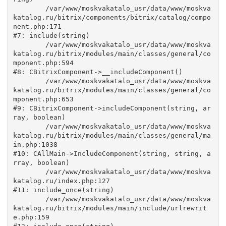
	/var/www/moskvakatalo_usr/data/www/moskva
katalog.ru/bitrix/components/bitrix/catalog/compo
nent.php:171

#7: include(string)

	/var/www/moskvakatalo_usr/data/www/moskva
katalog.ru/bitrix/modules/main/classes/general/co
mponent.php:594

#8: CBitrixComponent->__includeComponent()

	/var/www/moskvakatalo_usr/data/www/moskva
katalog.ru/bitrix/modules/main/classes/general/co
mponent.php:653

#9: CBitrixComponent->includeComponent(string, ar
ray, boolean)

	/var/www/moskvakatalo_usr/data/www/moskva
katalog.ru/bitrix/modules/main/classes/general/ma
in.php:1038

#10: CAllMain->IncludeComponent(string, string, a
rray, boolean)

	/var/www/moskvakatalo_usr/data/www/moskva
katalog.ru/index.php:127

#11: include_once(string)

	/var/www/moskvakatalo_usr/data/www/moskva
katalog.ru/bitrix/modules/main/include/urlrewrit
e.php:159
