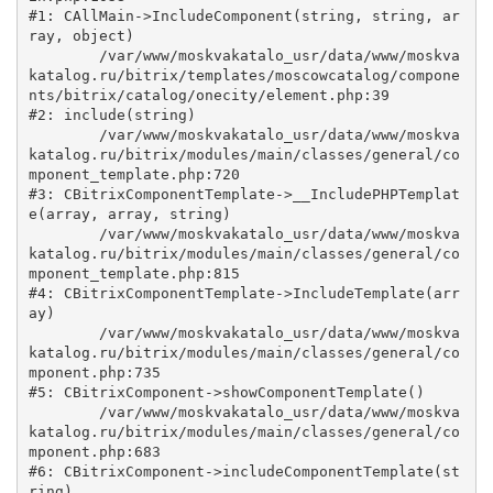
#1: CAllMain->IncludeComponent(string, string, ar
ray, object)

	/var/www/moskvakatalo_usr/data/www/moskva
katalog.ru/bitrix/templates/moscowcatalog/compone
nts/bitrix/catalog/onecity/element.php:39

#2: include(string)

	/var/www/moskvakatalo_usr/data/www/moskva
katalog.ru/bitrix/modules/main/classes/general/co
mponent_template.php:720

#3: CBitrixComponentTemplate->__IncludePHPTemplat
e(array, array, string)

	/var/www/moskvakatalo_usr/data/www/moskva
katalog.ru/bitrix/modules/main/classes/general/co
mponent_template.php:815

#4: CBitrixComponentTemplate->IncludeTemplate(arr
ay)

	/var/www/moskvakatalo_usr/data/www/moskva
katalog.ru/bitrix/modules/main/classes/general/co
mponent.php:735

#5: CBitrixComponent->showComponentTemplate()

	/var/www/moskvakatalo_usr/data/www/moskva
katalog.ru/bitrix/modules/main/classes/general/co
mponent.php:683

#6: CBitrixComponent->includeComponentTemplate(st
ring)
