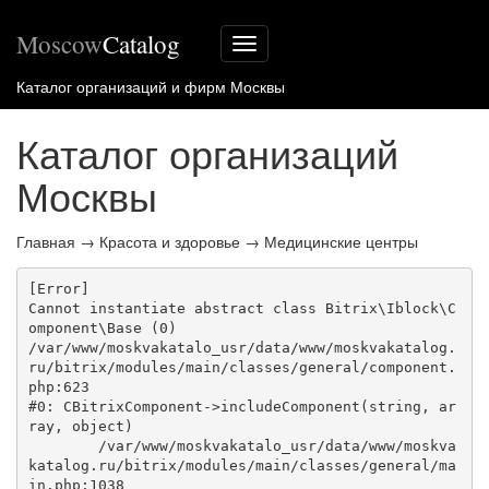
Moscow
Catalog
Меню
сайта
Каталог организаций и фирм Москвы
Каталог организаций
Москвы
Главная
→
Красота и здоровье
→
Медицинские центры
[Error] 

Cannot instantiate abstract class Bitrix\Iblock\C
omponent\Base (0)

/var/www/moskvakatalo_usr/data/www/moskvakatalog.
ru/bitrix/modules/main/classes/general/component.
php:623

#0: CBitrixComponent->includeComponent(string, ar
ray, object)

	/var/www/moskvakatalo_usr/data/www/moskva
katalog.ru/bitrix/modules/main/classes/general/ma
in.php:1038
