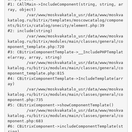
#1: CAllMain->IncludeComponent(string, string, ar
ray, object)

	/var/www/moskvakatalo_usr/data/www/moskva
katalog.ru/bitrix/templates/moscowcatalog/compone
nts/bitrix/catalog/onecity/element.php:39

#2: include(string)

	/var/www/moskvakatalo_usr/data/www/moskva
katalog.ru/bitrix/modules/main/classes/general/co
mponent_template.php:720

#3: CBitrixComponentTemplate->__IncludePHPTemplat
e(array, array, string)

	/var/www/moskvakatalo_usr/data/www/moskva
katalog.ru/bitrix/modules/main/classes/general/co
mponent_template.php:815

#4: CBitrixComponentTemplate->IncludeTemplate(arr
ay)

	/var/www/moskvakatalo_usr/data/www/moskva
katalog.ru/bitrix/modules/main/classes/general/co
mponent.php:735

#5: CBitrixComponent->showComponentTemplate()

	/var/www/moskvakatalo_usr/data/www/moskva
katalog.ru/bitrix/modules/main/classes/general/co
mponent.php:683

#6: CBitrixComponent->includeComponentTemplate(st
ring)
