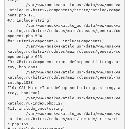
	/var/www/moskvakatalo_usr/data/www/moskva
katalog.ru/bitrix/components/bitrix/catalog/compo
nent.php:171

#7: include(string)

	/var/www/moskvakatalo_usr/data/www/moskva
katalog.ru/bitrix/modules/main/classes/general/co
mponent.php:594

#8: CBitrixComponent->__includeComponent()

	/var/www/moskvakatalo_usr/data/www/moskva
katalog.ru/bitrix/modules/main/classes/general/co
mponent.php:653

#9: CBitrixComponent->includeComponent(string, ar
ray, boolean)

	/var/www/moskvakatalo_usr/data/www/moskva
katalog.ru/bitrix/modules/main/classes/general/ma
in.php:1038

#10: CAllMain->IncludeComponent(string, string, a
rray, boolean)

	/var/www/moskvakatalo_usr/data/www/moskva
katalog.ru/index.php:127

#11: include_once(string)

	/var/www/moskvakatalo_usr/data/www/moskva
katalog.ru/bitrix/modules/main/include/urlrewrit
e.php:159
