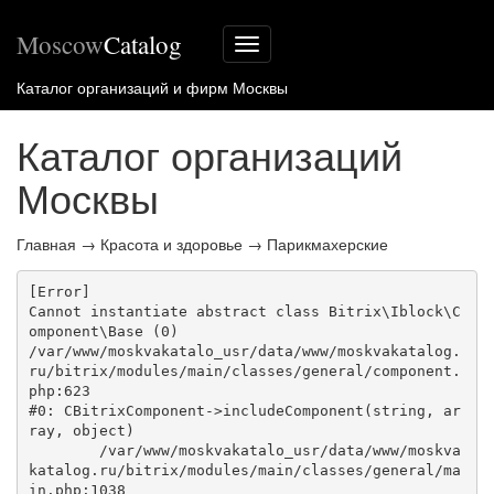
Moscow
Catalog
Меню
сайта
Каталог организаций и фирм Москвы
Каталог организаций
Москвы
Главная
→
Красота и здоровье
→
Парикмахерские
[Error] 

Cannot instantiate abstract class Bitrix\Iblock\C
omponent\Base (0)

/var/www/moskvakatalo_usr/data/www/moskvakatalog.
ru/bitrix/modules/main/classes/general/component.
php:623

#0: CBitrixComponent->includeComponent(string, ar
ray, object)

	/var/www/moskvakatalo_usr/data/www/moskva
katalog.ru/bitrix/modules/main/classes/general/ma
in.php:1038
