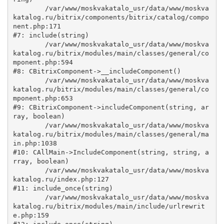
	/var/www/moskvakatalo_usr/data/www/moskva
katalog.ru/bitrix/components/bitrix/catalog/compo
nent.php:171

#7: include(string)

	/var/www/moskvakatalo_usr/data/www/moskva
katalog.ru/bitrix/modules/main/classes/general/co
mponent.php:594

#8: CBitrixComponent->__includeComponent()

	/var/www/moskvakatalo_usr/data/www/moskva
katalog.ru/bitrix/modules/main/classes/general/co
mponent.php:653

#9: CBitrixComponent->includeComponent(string, ar
ray, boolean)

	/var/www/moskvakatalo_usr/data/www/moskva
katalog.ru/bitrix/modules/main/classes/general/ma
in.php:1038

#10: CAllMain->IncludeComponent(string, string, a
rray, boolean)

	/var/www/moskvakatalo_usr/data/www/moskva
katalog.ru/index.php:127

#11: include_once(string)

	/var/www/moskvakatalo_usr/data/www/moskva
katalog.ru/bitrix/modules/main/include/urlrewrit
e.php:159
