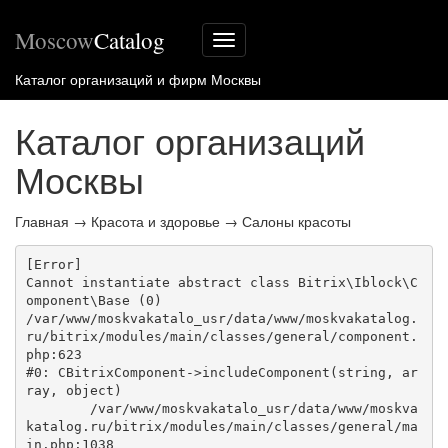
Moscow
Catalog
Меню
сайта
Каталог организаций и фирм Москвы
Каталог организаций
Москвы
Главная
→
Красота и здоровье
→
Салоны красоты
[Error] 

Cannot instantiate abstract class Bitrix\Iblock\C
omponent\Base (0)

/var/www/moskvakatalo_usr/data/www/moskvakatalog.
ru/bitrix/modules/main/classes/general/component.
php:623

#0: CBitrixComponent->includeComponent(string, ar
ray, object)

	/var/www/moskvakatalo_usr/data/www/moskva
katalog.ru/bitrix/modules/main/classes/general/ma
in.php:1038
