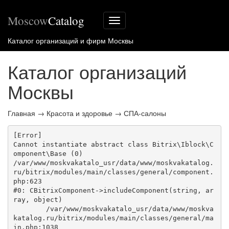
Moscow
Catalog
Меню
сайта
Каталог организаций и фирм Москвы
Каталог организаций
Москвы
Главная
→
Красота и здоровье
→
СПА-салоны
[Error] 

Cannot instantiate abstract class Bitrix\Iblock\C
omponent\Base (0)

/var/www/moskvakatalo_usr/data/www/moskvakatalog.
ru/bitrix/modules/main/classes/general/component.
php:623

#0: CBitrixComponent->includeComponent(string, ar
ray, object)

	/var/www/moskvakatalo_usr/data/www/moskva
katalog.ru/bitrix/modules/main/classes/general/ma
in.php:1038
