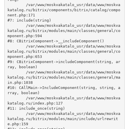
	/var/www/moskvakatalo_usr/data/www/moskva
katalog.ru/bitrix/components/bitrix/catalog/compo
nent.php:171

#7: include(string)

	/var/www/moskvakatalo_usr/data/www/moskva
katalog.ru/bitrix/modules/main/classes/general/co
mponent.php:594

#8: CBitrixComponent->__includeComponent()

	/var/www/moskvakatalo_usr/data/www/moskva
katalog.ru/bitrix/modules/main/classes/general/co
mponent.php:653

#9: CBitrixComponent->includeComponent(string, ar
ray, boolean)

	/var/www/moskvakatalo_usr/data/www/moskva
katalog.ru/bitrix/modules/main/classes/general/ma
in.php:1038

#10: CAllMain->IncludeComponent(string, string, a
rray, boolean)

	/var/www/moskvakatalo_usr/data/www/moskva
katalog.ru/index.php:127

#11: include_once(string)

	/var/www/moskvakatalo_usr/data/www/moskva
katalog.ru/bitrix/modules/main/include/urlrewrit
e.php:159
