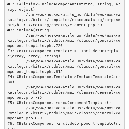
#1: CAllMain->IncludeComponent(string, string, ar
ray, object)

	/var/www/moskvakatalo_usr/data/www/moskva
katalog.ru/bitrix/templates/moscowcatalog/compone
nts/bitrix/catalog/onecity/element.php:39

#2: include(string)

	/var/www/moskvakatalo_usr/data/www/moskva
katalog.ru/bitrix/modules/main/classes/general/co
mponent_template.php:720

#3: CBitrixComponentTemplate->__IncludePHPTemplat
e(array, array, string)

	/var/www/moskvakatalo_usr/data/www/moskva
katalog.ru/bitrix/modules/main/classes/general/co
mponent_template.php:815

#4: CBitrixComponentTemplate->IncludeTemplate(arr
ay)

	/var/www/moskvakatalo_usr/data/www/moskva
katalog.ru/bitrix/modules/main/classes/general/co
mponent.php:735

#5: CBitrixComponent->showComponentTemplate()

	/var/www/moskvakatalo_usr/data/www/moskva
katalog.ru/bitrix/modules/main/classes/general/co
mponent.php:683

#6: CBitrixComponent->includeComponentTemplate(st
ring)
